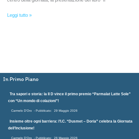
Leggi tutto »
In Primo Piano
Tra sapori e storia: la II D vince il primo premio “Parmalat Latte Sole”
con “Un mondo di colazioni”!
Carmelo D'Oro
29 Maggio 2026
Insieme oltre ogni barriera: l’I.C. “Dusmet – Doria” celebra la Giornata
dell’Inclusione!
Carmelo D'Oro
26 Maggio 2026