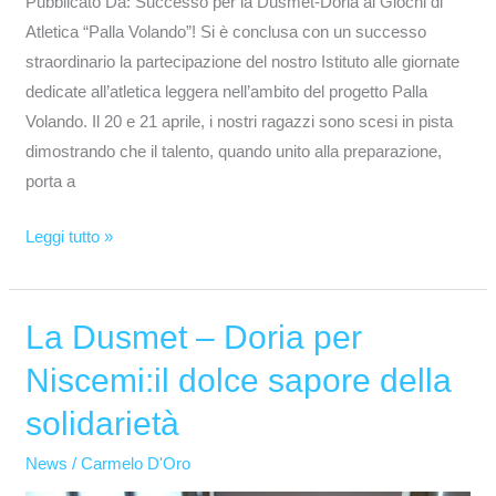
Pubblicato Da: Successo per la Dusmet-Doria ai Giochi di
Atletica “Palla Volando”! Si è conclusa con un successo
straordinario la partecipazione del nostro Istituto alle giornate
dedicate all’atletica leggera nell’ambito del progetto Palla
Volando. Il 20 e 21 aprile, i nostri ragazzi sono scesi in pista
dimostrando che il talento, quando unito alla preparazione,
porta a
Leggi tutto »
La Dusmet – Doria per
La
Dusmet
Niscemi:il dolce sapore della
–
solidarietà
Doria
per
News
/
Carmelo D'Oro
Niscemi:il