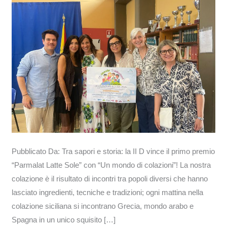
primo
premio
“Parmalat
Latte
Sole”
con
“Un
mondo
di
colazioni”!
Pubblicato Da: Tra sapori e storia: la II D vince il primo premio
“Parmalat Latte Sole” con “Un mondo di colazioni”! La nostra
colazione è il risultato di incontri tra popoli diversi che hanno
lasciato ingredienti, tecniche e tradizioni; ogni mattina nella
colazione siciliana si incontrano Grecia, mondo arabo e
Spagna in un unico squisito […]