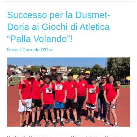
Successo per la Dusmet-
Successo
per
Doria ai Giochi di Atletica
la
“Palla Volando”!
Dusmet-
Doria
News
/
Carmelo D'Oro
ai
Giochi
di
Atletica
“Palla
Volando”!