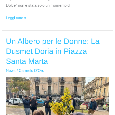
Dolce” non è stata solo un momento di
Leggi tutto »
Un Albero per le Donne: La
Un
Albero
Dusmet Doria in Piazza
per
Santa Marta
le
Donne:
News
/
Carmelo D'Oro
La
Dusmet
Doria
in
Piazza
Santa