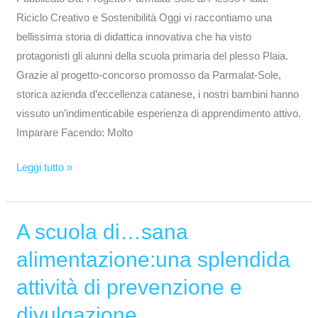
Riciclo Creativo e Sostenibilità Oggi vi raccontiamo una
bellissima storia di didattica innovativa che ha visto
protagonisti gli alunni della scuola primaria del plesso Plaia.
Grazie al progetto-concorso promosso da Parmalat-Sole,
storica azienda d’eccellenza catanese, i nostri bambini hanno
vissuto un’indimenticabile esperienza di apprendimento attivo.
Imparare Facendo: Molto
Leggi tutto »
A scuola di…sana
A
scuola
alimentazione:una splendida
di…
attività di prevenzione e
sana
alimentazione:una
divulgazione