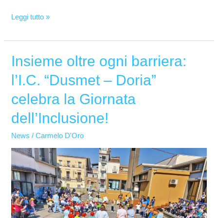
Leggi tutto »
Insieme oltre ogni barriera:
Insieme
oltre
l’I.C. “Dusmet – Doria”
ogni
celebra la Giornata
barriera:
l’I.C.
dell’Inclusione!
“Dusmet
News
/
Carmelo D'Oro
–
Doria”
celebra
la
Giornata
dell’Inclusione!