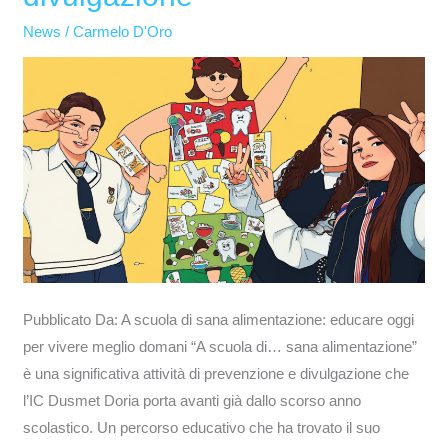
splendida
News
/
Carmelo D'Oro
attività
di
prevenzione
e
divulgazione
Pubblicato Da: A scuola di sana alimentazione: educare oggi
per vivere meglio domani “A scuola di… sana alimentazione”
è una significativa attività di prevenzione e divulgazione che
l’IC Dusmet Doria porta avanti già dallo scorso anno
scolastico. Un percorso educativo che ha trovato il suo