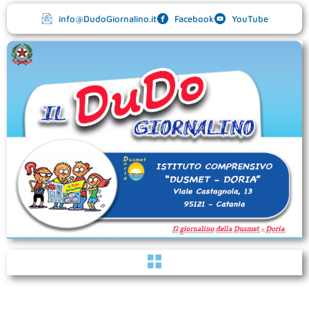
Vai
info@DudoGiornalino.it
Facebook
YouTube
al
contenuto
Menu