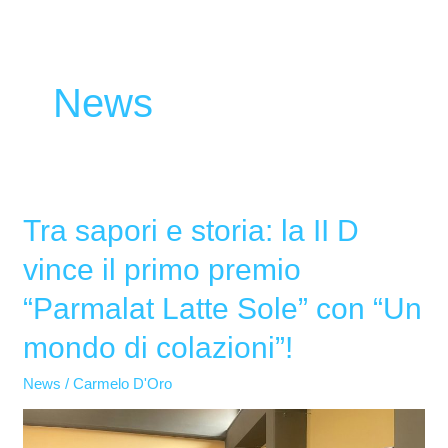
News
Tra sapori e storia: la II D
Tra
sapori
vince il primo premio
e
“Parmalat Latte Sole” con “Un
storia:
la
mondo di colazioni”!
II
News
/
Carmelo D'Oro
D
vince
il