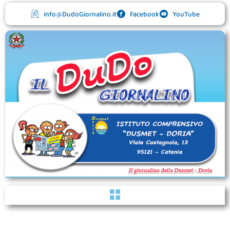
Vai
info@DudoGiornalino.it
Facebook
YouTube
al
contenuto
Menu