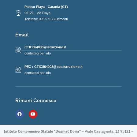
Plesso Playa - Catania (CT)
95121 - Via Playa
Telefono: 095 571356 lementi
Email
CTIC864008@istruzione.it
contattaci per info
PEC : CTIC864008@pec.istruzione.it
contattaci per info
Rimani Connesso
F
Y
a
o
c
u
e
t
b
u
Istituto Comprensivo Statale “Dusmet Doria”
– Viale Castagnola, 13 95121 –
o
b