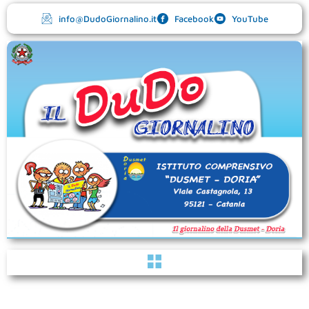
Vai
info@DudoGiornalino.it
Facebook
YouTube
al
contenuto
Menu
YouTube
Facebook