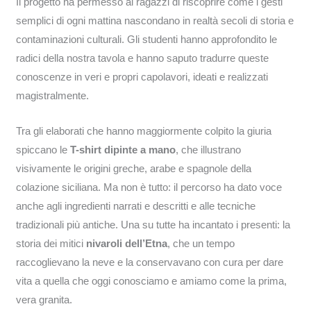
Il progetto ha permesso ai ragazzi di riscoprire come i gesti
semplici di ogni mattina nascondano in realtà secoli di storia e
contaminazioni culturali. Gli studenti hanno approfondito le
radici della nostra tavola e hanno saputo tradurre queste
conoscenze in veri e propri capolavori, ideati e realizzati
magistralmente.
Tra gli elaborati che hanno maggiormente colpito la giuria
spiccano le
T-shirt dipinte a mano
, che illustrano
visivamente le origini greche, arabe e spagnole della
colazione siciliana. Ma non è tutto: il percorso ha dato voce
anche agli ingredienti narrati e descritti e alle tecniche
tradizionali più antiche. Una su tutte ha incantato i presenti: la
storia dei mitici
nivaroli dell’Etna
, che un tempo
raccoglievano la neve e la conservavano con cura per dare
vita a quella che oggi conosciamo e amiamo come la prima,
vera granita.