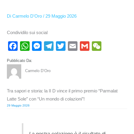
Di
Carmelo D'Oro
/
29 Maggio 2026
Condividilo sui social
F
W
M
T
T
E
G
W
a
h
e
el
wi
m
m
e
Pubblicato Da:
c
at
ss
e
tt
ail
ail
C
Carmelo D’Oro
e
s
e
gr
er
h
b
A
n
a
at
Tra sapori e storia: la II D vince il primo premio “Parmalat
o
p
g
m
Latte Sole” con “Un mondo di colazioni”!
o
p
er
29 Maggio 2026
k
La nostra colazione è il risultato di