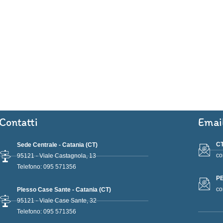
Contatti
Emai
CT
Sede Centrale - Catania (CT)
co
95121 - Viale Castagnola, 13
Telefono: 095 571356
PE
co
Plesso Case Sante - Catania (CT)
95121 - Viale Case Sante, 32
Telefono: 095 571356