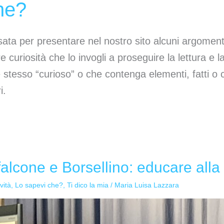
he?
ata per presentare nel nostro sito alcuni argomen
re curiosità che lo invogli a proseguire la lettura e 
sé stesso “curioso” o che contenga elementi, fatti o 
i.
 falcone e Borsellino: educare alla 
ività
,
Lo sapevi che?
,
Ti dico la mia
/
Maria Luisa Lazzara