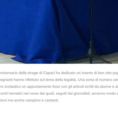
’anniversario della strage di Capaci ha dedicato un inserto di ben otto pa
segnanti hanno riflettuto sul tema della legalità. Una sorta di numero zer
 scolastico un appuntamento fisso con gli articoli scritti da alunne e a
contri tematici nel corso dei quali, seguiti dai giornalisti, avranno modo 
uzioni ma anche campioni e cantanti.