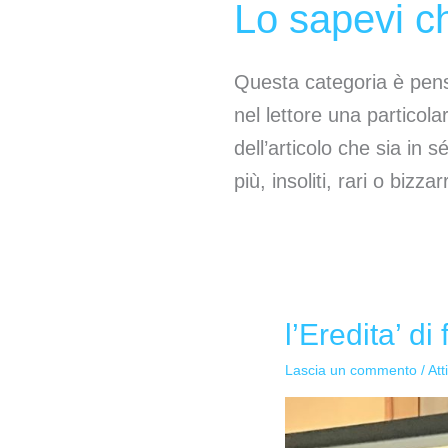
Lo sapevi c
Questa categoria è pens
nel lettore una particola
dell’articolo che sia in 
più, insoliti, rari o bizzarr
l’Eredita’ di
l’Eredita’
di
Lascia un commento
/
Att
falcone
e
Borsellino: