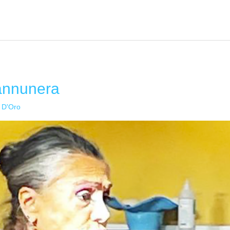
annunera
 D'Oro