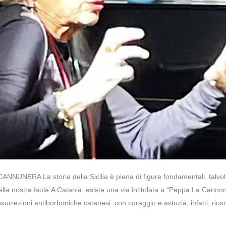
ANNUNERA La storia della Sicilia è piena di figure fondamentali, talvol
lla nostra Isola.A Catania, esiste una via intitolata a “Peppa La Cannon
surrezioni antiborboniche catanesi: con coraggio e astuzia, infatti, riusc