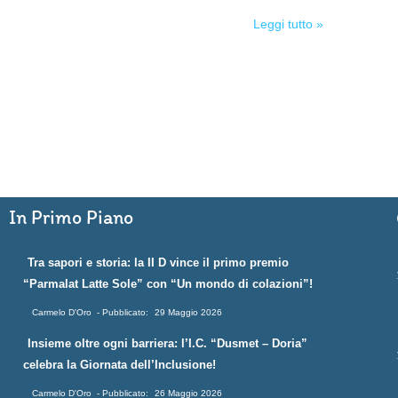
Leggi tutto »
In Primo Piano
Tra sapori e storia: la II D vince il primo premio
“Parmalat Latte Sole” con “Un mondo di colazioni”!
Carmelo D'Oro
29 Maggio 2026
Insieme oltre ogni barriera: l’I.C. “Dusmet – Doria”
celebra la Giornata dell’Inclusione!
Carmelo D'Oro
26 Maggio 2026