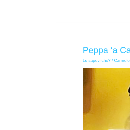
Peppa ‘a C
Peppa
‘a
Lo sapevi che?
/
Carmelo
Cannunera