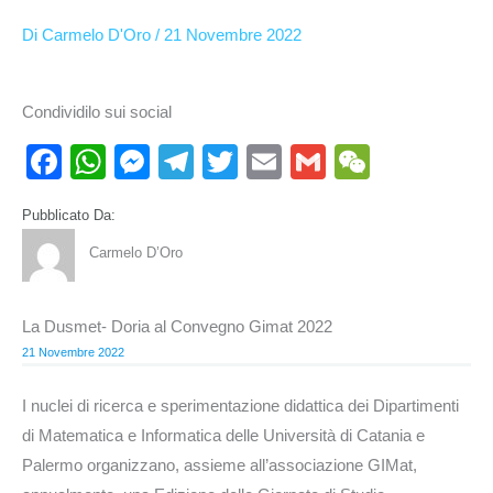
Facebook
YouTube
Di
Carmelo D'Oro
/
21 Novembre 2022
Condividilo sui social
F
W
M
T
T
E
G
W
a
h
e
el
wi
m
m
e
Pubblicato Da:
c
at
ss
e
tt
ail
ail
C
Carmelo D’Oro
e
s
e
gr
er
h
b
A
n
a
at
La Dusmet- Doria al Convegno Gimat 2022
o
p
g
m
21 Novembre 2022
o
p
er
k
I nuclei di ricerca e sperimentazione didattica dei Dipartimenti
di Matematica e Informatica delle Università di Catania e
Palermo organizzano, assieme all’associazione GIMat,