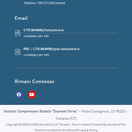
Telefono: 095 571356 lementi
Email
CTIC864008@istruzione.it
contattaci per info
PEC : CTIC864008@pec.istruzione.it
contattaci per info
Rimani Connesso
F
Y
a
o
c
u
e
t
b
u
Istituto Comprensivo Statale “Dusmet Doria”
– Viale Castagnola, 13 95121 –
o
b
o
e
Catania (CT)
k
Copyright © 2026 Il DUDO Giornalino | IC "Dusmet - Doria" Catania | Powered by Carmelo D'Oro
Termini e condizioni di utilizzo
Privacy & Policy