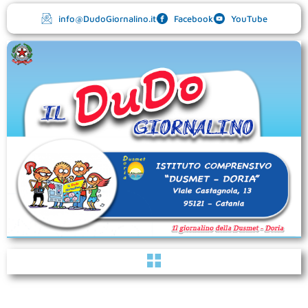
Vai
info@DudoGiornalino.it
Facebook
YouTube
al
contenuto
Menu