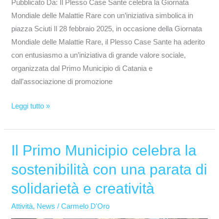
Pubblicato Da: Il Plesso Case Sante celebra la Giornata
Mondiale delle Malattie Rare con un’iniziativa simbolica in
piazza Sciuti Il 28 febbraio 2025, in occasione della Giornata
Mondiale delle Malattie Rare, il Plesso Case Sante ha aderito
con entusiasmo a un’iniziativa di grande valore sociale,
organizzata dal Primo Municipio di Catania e
dall’associazione di promozione
Leggi tutto »
Il Primo Municipio celebra la
Il
Primo
sostenibilità con una parata di
Municipio
solidarietà e creatività
celebra
la
Attività
,
News
/
Carmelo D'Oro
sostenibilità