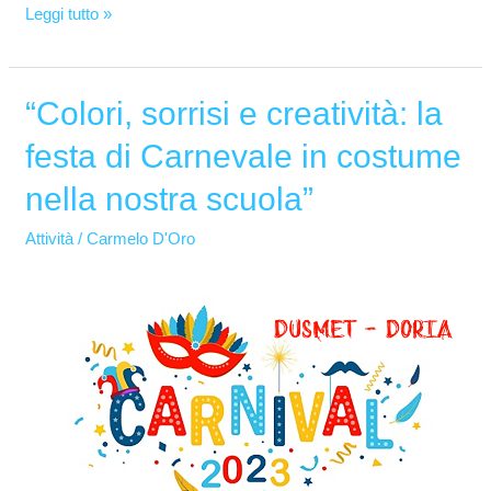
Leggi tutto »
“Colori, sorrisi e creatività: la
“Colori,
sorrisi
festa di Carnevale in costume
e
nella nostra scuola”
creatività:
la
Attività
/
Carmelo D'Oro
festa
di
Carnevale
in
costume
nella
nostra
scuola”