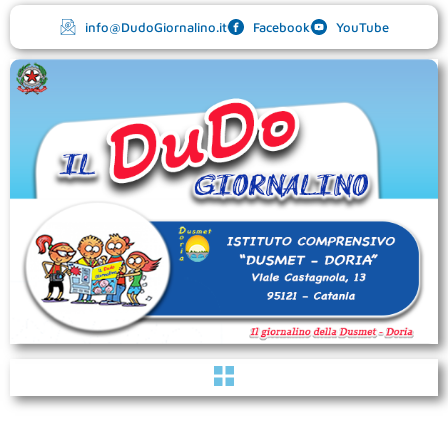
Vai
info@DudoGiornalino.it
Facebook
YouTube
al
contenuto
Menu