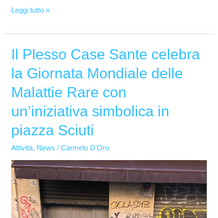
Leggi tutto »
Il Plesso Case Sante celebra
Il
Plesso
la Giornata Mondiale delle
Case
Malattie Rare con
Sante
celebra
un’iniziativa simbolica in
la
piazza Sciuti
Giornata
Mondiale
Attività
,
News
/
Carmelo D'Oro
delle
Malattie
Rare
con
un’iniziativa