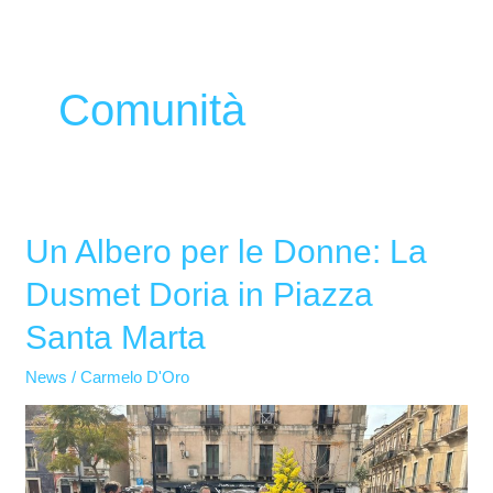
Comunità
Un Albero per le Donne: La
Un
Albero
Dusmet Doria in Piazza
per
Santa Marta
le
Donne:
News
/
Carmelo D'Oro
La
Dusmet
Doria
in