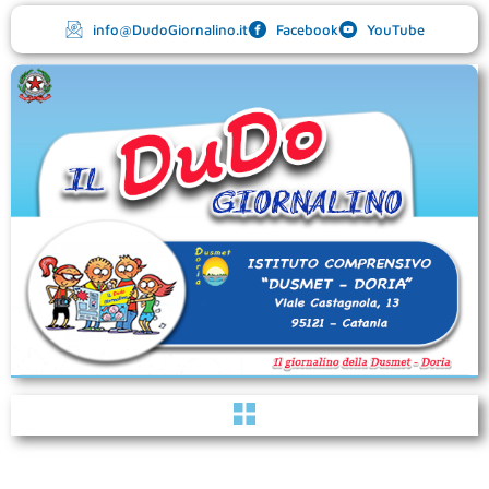
Vai
info@DudoGiornalino.it
Facebook
YouTube
al
contenuto
Menu