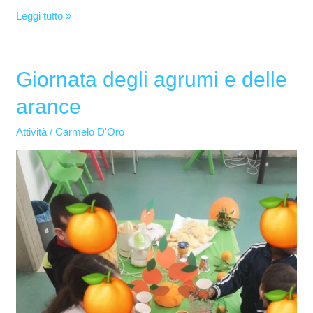
Leggi tutto »
Giornata degli agrumi e delle
Giornata
degli
arance
agrumi
e
Attività
/
Carmelo D'Oro
delle
arance