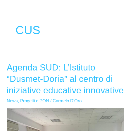
CUS
Agenda SUD: L’Istituto
Agenda
SUD:
“Dusmet-Doria” al centro di
L’Istituto
iniziative educative innovative
“Dusmet-
Doria”
News
,
Progetti e PON
/
Carmelo D'Oro
al
centro
di
iniziative