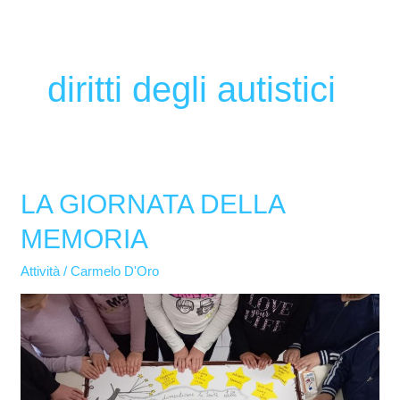
diritti degli autistici
LA GIORNATA DELLA
LA
GIORNATA
MEMORIA
DELLA
MEMORIA
Attività
/
Carmelo D'Oro