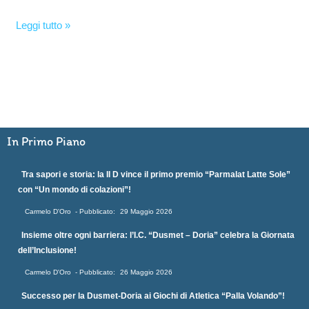
Leggi tutto »
In Primo Piano
Tra sapori e storia: la II D vince il primo premio “Parmalat Latte Sole”
con “Un mondo di colazioni”!
Carmelo D'Oro
29 Maggio 2026
Insieme oltre ogni barriera: l’I.C. “Dusmet – Doria” celebra la Giornata
dell’Inclusione!
Carmelo D'Oro
26 Maggio 2026
Successo per la Dusmet-Doria ai Giochi di Atletica “Palla Volando”!