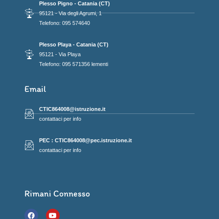
Plesso Pigno - Catania (CT)
95121 - Via degli Agrumi, 1
Telefono: 095 574640
Plesso Playa - Catania (CT)
95121 - Via Playa
Telefono: 095 571356 lementi
Email
CTIC864008@istruzione.it
contattaci per info
PEC : CTIC864008@pec.istruzione.it
contattaci per info
Rimani Connesso
F
Y
a
o