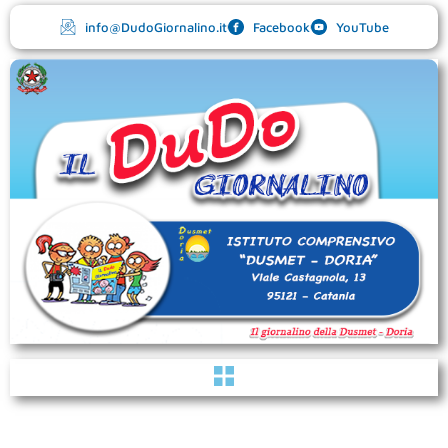
Vai
info@DudoGiornalino.it
Facebook
YouTube
al
contenuto
Menu