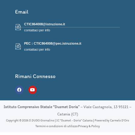
Email
CTIC864008@istruzione.it
contattaci per info
PEC : CTIC864008@pec.istruzione.it
contattaci per info
Rimani Connesso
F
Y
a
o
c
u
e
t
b
u
Istituto Comprensivo Statale “Dusmet Doria”
– Viale Castagnola, 13 95121 –
o
b
o
e
Catania (CT)
k
Copyright © 2026 Il DUDO Giornalino | IC "Dusmet - Doria" Catania | Powered by Carmelo D'Oro
Termini e condizioni di utilizzo
Privacy & Policy