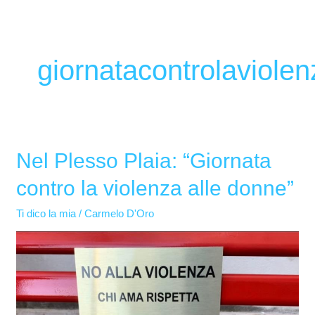
giornatacontrolaviole
Nel Plesso Plaia: “Giornata
Nel
Plesso
contro la violenza alle donne”
Plaia:
“Giornata
Ti dico la mia
/
Carmelo D'Oro
contro
la
violenza
alle
donne”