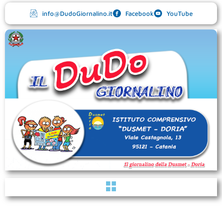
Vai
info@DudoGiornalino.it
Facebook
YouTube
al
contenuto
Menu