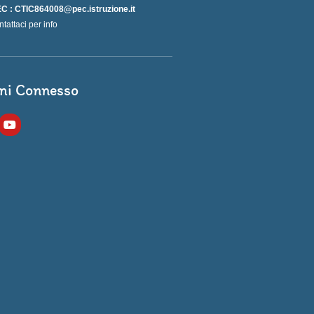
C : CTIC864008@pec.istruzione.it
ntattaci per info
ni Connesso
Y
o
u
t
u
b
e