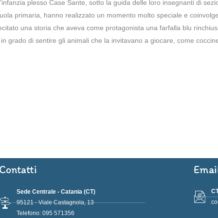
l’infanzia plesso Case Sante, sotto la guida delle loro insegnanti di sez
cuola primaria, hanno realizzato un momento molto speciale e coinvolgen
ecitato una storia che aveva come protagonista una farfalla blu rinchius
n grado di sentire gli animali che la invitavano a giocare, come coccinelle
Contatti
Emai
CT
Sede Centrale - Catania (CT)
co
95121 - Viale Castagnola, 13
Telefono: 095 571356