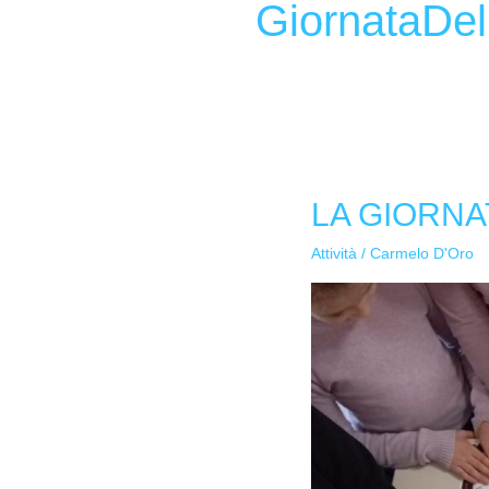
GiornataDe
LA GIORNA
LA
GIORNATA
Attività
/
Carmelo D'Oro
DELLA
MEMORIA