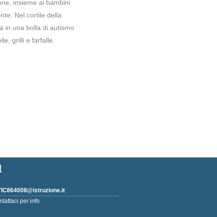
ione, insieme ai bambini
te. Nel cortile della
a in una bolla di autismo
, grilli e farfalle.
l
IC864008@istruzione.it
ntattaci per info