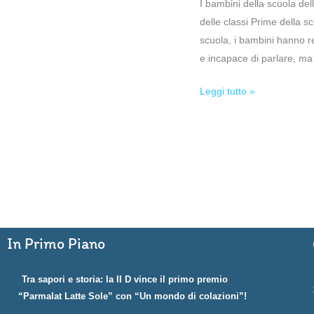
I bambini della scuola del
delle classi Prime della s
scuola, i bambini hanno r
e incapace di parlare, ma i
Leggi tutto »
In Primo Piano
Tra sapori e storia: la II D vince il primo premio
“Parmalat Latte Sole” con “Un mondo di colazioni”!