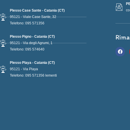
PE
co
Plesso Case Sante - Catania (CT)
95121 - Viale Case Sante, 32
Telefono: 095 571356
Rima
Plesso Pigno - Catania (CT)
95121 - Via degli Agrumi, 1
F
Telefono: 095 574640
a
c
e
Plesso Playa - Catania (CT)
b
95121 - Via Playa
o
Telefono: 095 571356 lementi
o
k