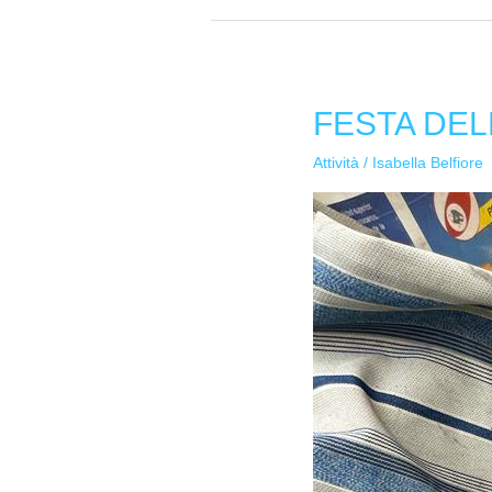
FESTA DEL
FESTA
DELL’AUTUNNO
Attività
/
Isabella Belfiore
AL
PLESSO
CASE
SANTE