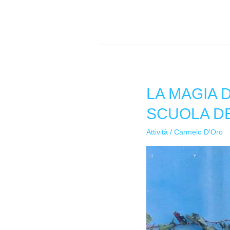
LA MAGIA 
LA
MAGIA
SCUOLA DE
DELL’AUTUNNO:
LA
Attività
/
Carmelo D'Oro
VENDEMMIA
NELLA
SCUOLA
DELL’INFANZIA