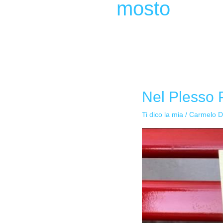
mosto
Nel Plesso P
Nel
Plesso
Ti dico la mia
/
Carmelo D
Plaia:
“Giornata
contro
la
violenza
alle
donne”