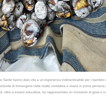
ase Sante hanno dato vita a un’esperienza indimenticabile per i bambin
ortunità di immergersi nella realtà contadina e vivere in prima persona 
à, oltre a essere educativa, ha rappresentato un momento di gioia e con