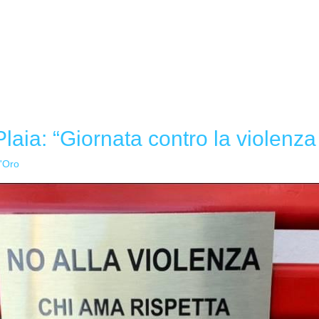
laia: “Giornata contro la violenza
'Oro