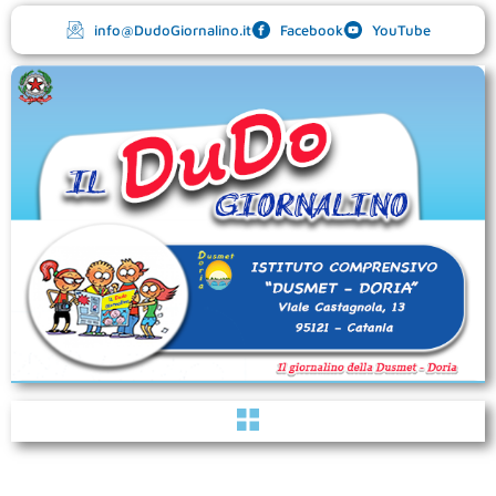
Vai
info@DudoGiornalino.it
Facebook
YouTube
al
contenuto
Menu