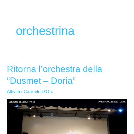
orchestrina
Ritorna l’orchestra della
Ritorna
l’orchestra
“Dusmet – Doria”
della
“Dusmet
Attività
/
Carmelo D'Oro
–
Doria”