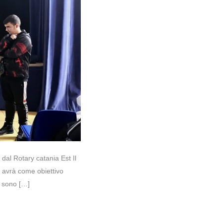
 dal Rotary catania Est Il
e avrà come obiettivo
i sono […]