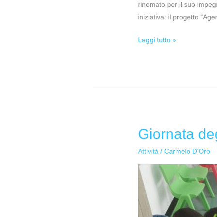
rinomato per il suo impeg
iniziativa: il progetto “A
Leggi tutto »
Giornata de
Giornata
degli
Attività
/
Carmelo D'Oro
agrumi
e
delle
arance