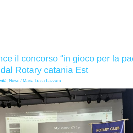
ince il concorso “in gioco per la p
dal Rotary catania Est
ività
,
News
/
Maria Luisa Lazzara