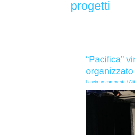
progetti
“Pacifica” v
“Pacifica”
vince
organizzato 
il
concorso
Lascia un commento
/
Att
“in
gioco
per
la
pace”
organizzato