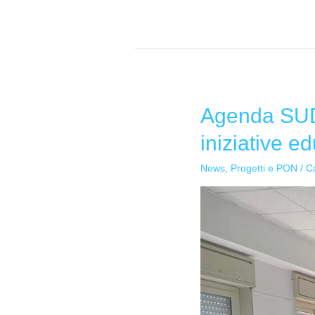
Agenda SUD: 
Agenda
SUD:
iniziative e
L’Istituto
“Dusmet-
News
,
Progetti e PON
/
C
Doria”
al
centro
di
iniziative
educative
innovative