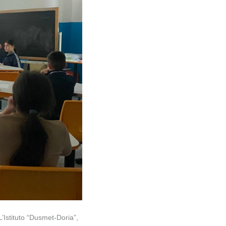
L’Istituto “Dusmet-Doria”,