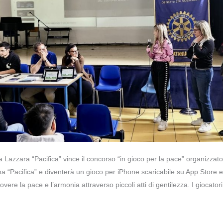
 Lazzara “Pacifica” vince il concorso “in gioco per la pace” organizzato
ama “Pacifica” e diventerà un gioco per iPhone scaricabile su App Store 
overe la pace e l’armonia attraverso piccoli atti di gentilezza. I giocator