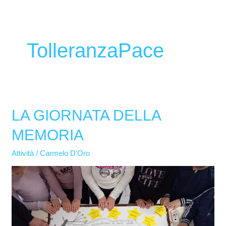
TolleranzaPace
LA GIORNATA DELLA
LA
GIORNATA
MEMORIA
DELLA
MEMORIA
Attività
/
Carmelo D'Oro