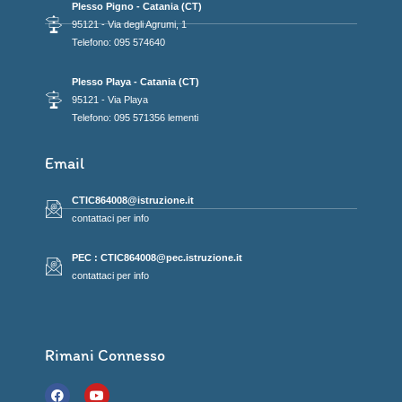
Plesso Pigno - Catania (CT)
95121 - Via degli Agrumi, 1
Telefono: 095 574640
Plesso Playa - Catania (CT)
95121 - Via Playa
Telefono: 095 571356 lementi
Email
CTIC864008@istruzione.it
contattaci per info
PEC : CTIC864008@pec.istruzione.it
contattaci per info
Rimani Connesso
F
Y
a
o