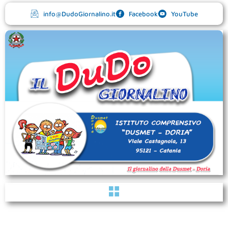
Vai
info@DudoGiornalino.it
Facebook
YouTube
al
contenuto
Menu