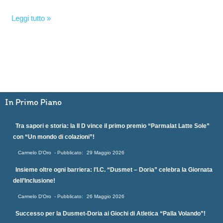
Leggi tutto »
In Primo Piano
Tra sapori e storia: la II D vince il primo premio “Parmalat Latte Sole”
con “Un mondo di colazioni”!
Carmelo D'Oro
29 Maggio 2026
Insieme oltre ogni barriera: l’I.C. “Dusmet – Doria” celebra la Giornata
dell’Inclusione!
Carmelo D'Oro
26 Maggio 2026
Successo per la Dusmet-Doria ai Giochi di Atletica “Palla Volando”!