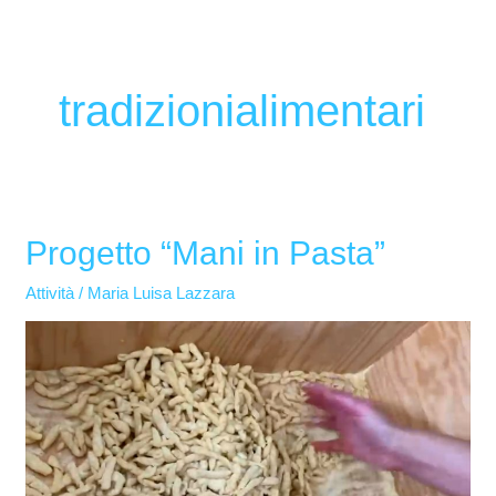
tradizionialimentari
Progetto “Mani in Pasta”
Progetto
“Mani
Attività
/
Maria Luisa Lazzara
in
Pasta”