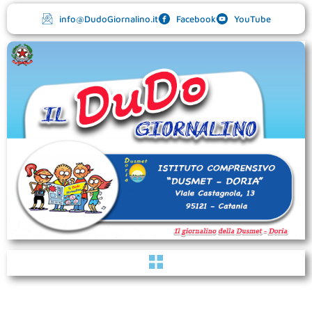
Vai
info@DudoGiornalino.it
Facebook
YouTube
al
contenuto
Menu