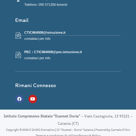
Telefono: 095 571356 lementi
Email
CTIC864008@istruzione.it
contattaci per info
PEC : CTIC864008@pec.istruzione.it
contattaci per info
Rimani Connesso
F
Y
a
o
c
u
e
t
b
u
Istituto Comprensivo Statale “Dusmet Doria”
– Viale Castagnola, 13 95121 –
o
b
o
e
Catania (CT)
k
Copyright © 2026 Il DUDO Giornalino | IC "Dusmet - Doria" Catania | Powered by Carmelo D'Oro
Termini e condizioni di utilizzo
Privacy & Policy