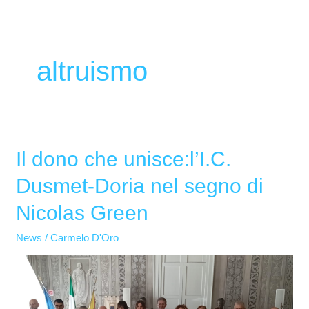
altruismo
Il dono che unisce:l’I.C.
Il
dono
Dusmet-Doria nel segno di
che
Nicolas Green
unisce:l’I.C.
Dusmet-
News
/
Carmelo D'Oro
Doria
nel
segno
di