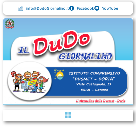
Vai
info@DudoGiornalino.it
Facebook
YouTube
al
contenuto
Menu