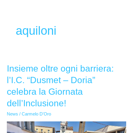
aquiloni
Insieme oltre ogni barriera:
Insieme
oltre
l’I.C. “Dusmet – Doria”
ogni
celebra la Giornata
barriera:
l’I.C.
dell’Inclusione!
“Dusmet
News
/
Carmelo D'Oro
–
Doria”
celebra