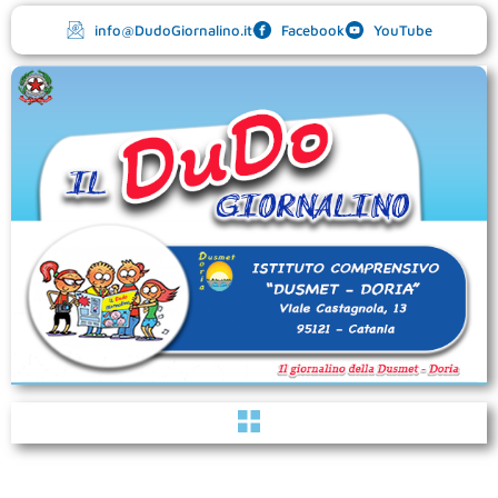
Vai
info@DudoGiornalino.it
Facebook
YouTube
al
contenuto
Menu