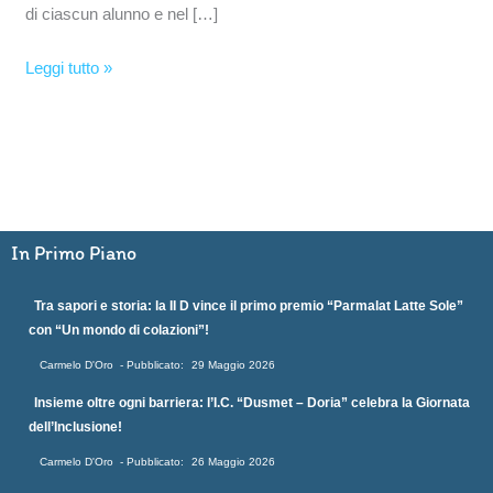
di ciascun alunno e nel […]
Leggi tutto »
In Primo Piano
Tra sapori e storia: la II D vince il primo premio “Parmalat Latte Sole”
con “Un mondo di colazioni”!
Carmelo D'Oro
29 Maggio 2026
Insieme oltre ogni barriera: l’I.C. “Dusmet – Doria” celebra la Giornata
dell’Inclusione!
Carmelo D'Oro
26 Maggio 2026