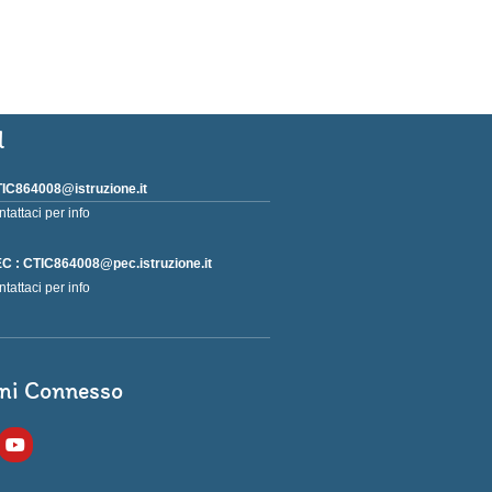
l
IC864008@istruzione.it
ntattaci per info
C : CTIC864008@pec.istruzione.it
ntattaci per info
ni Connesso
Y
o
u
t