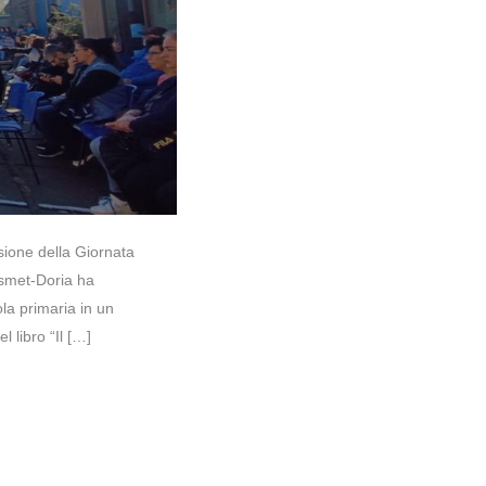
ione della Giornata
usmet-Doria ha
ola primaria in un
 libro “Il […]