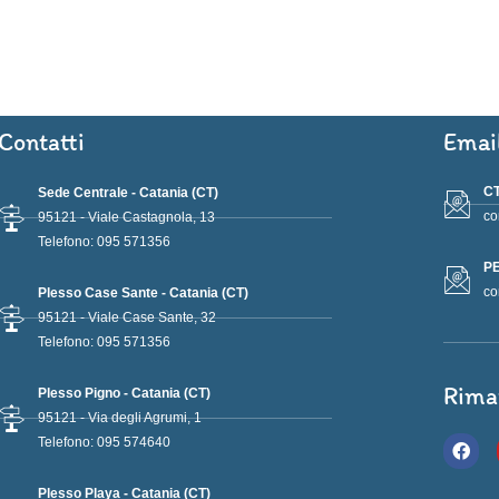
Contatti
Emai
CT
Sede Centrale - Catania (CT)
co
95121 - Viale Castagnola, 13
Telefono: 095 571356
PE
co
Plesso Case Sante - Catania (CT)
95121 - Viale Case Sante, 32
Telefono: 095 571356
Rima
Plesso Pigno - Catania (CT)
95121 - Via degli Agrumi, 1
F
Telefono: 095 574640
a
c
e
Plesso Playa - Catania (CT)