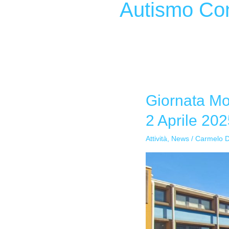
Autismo Co
Giornata Mo
Giornata
Mondiale
2 Aprile 20
della
Consapevolezza
Attività
,
News
/
Carmelo 
sull’Autismo
—
2
Aprile
2025
—