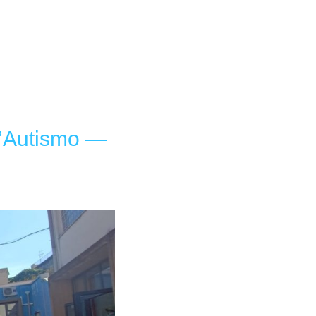
l’Autismo —