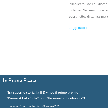
Pubblicato Da: La Dusmet 
forte per Niscemi. Lo scors
soprattutto, di tantissim
Leggi tutto »
In Primo Piano
Tra sapori e storia: la II D vince il primo premio
“Parmalat Latte Sole” con “Un mondo di colazioni”!
Carmelo D'Oro
29 Maggio 2026