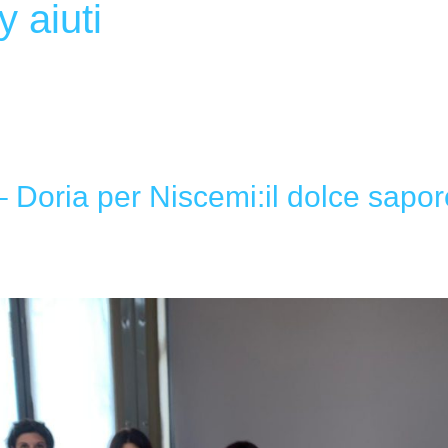
y aiuti
 Doria per Niscemi:il dolce sapor