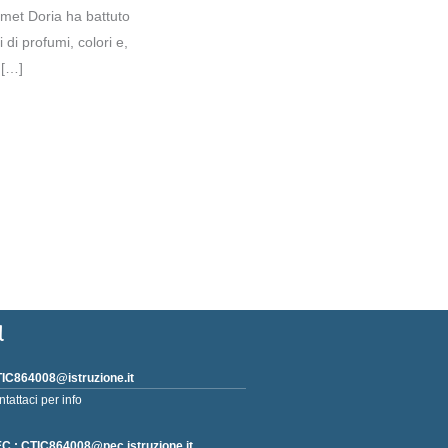
smet Doria ha battuto
 di profumi, colori e,
 […]
l
IC864008@istruzione.it
ntattaci per info
C : CTIC864008@pec.istruzione.it