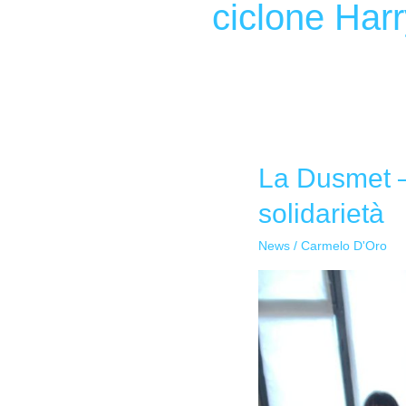
ciclone Harr
La Dusmet –
La
Dusmet
solidarietà
–
Doria
News
/
Carmelo D'Oro
per
Niscemi:il
dolce
sapore
della
solidarietà