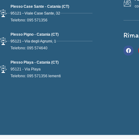
co
Plesso Case Sante - Catania (CT)
95121 - Viale Case Sante, 32
Telefono: 095 571356
Rima
Plesso Pigno - Catania (CT)
95121 - Via degli Agrumi, 1
F
Telefono: 095 574640
a
c
e
Plesso Playa - Catania (CT)
b
95121 - Via Playa
o
Telefono: 095 571356 lementi
o
k