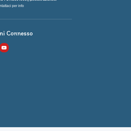
ntattaci per info
ni Connesso
Y
o
u
t
u
b
e