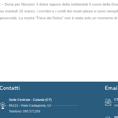
– Doria per Niscemi: il dolce sapore della solidarietà Il cuore della Du
o martedì 10 marzo, i corridoi e i cortili dei nostri plessi si sono riempiti
a generosità. La nostra “Fiera del Dolce” non è stata solo un momento di
Contatti
Emai
CT
Sede Centrale - Catania (CT)
co
95121 - Viale Castagnola, 13
Telefono: 095 571356
PE