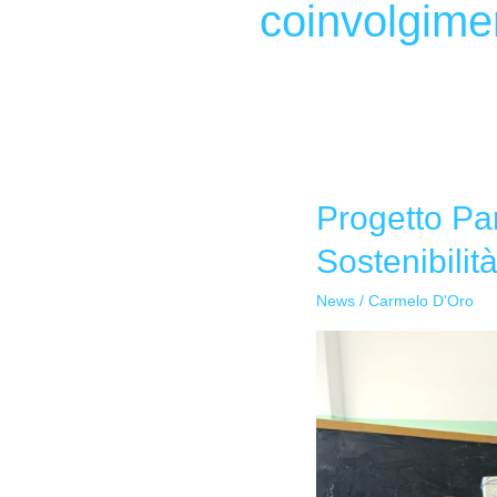
coinvolgime
Progetto Par
Progetto
Parmalat-
Sostenibilit
Sole
al
News
/
Carmelo D'Oro
Plesso
Plaia:
Riciclo
Creativo
e
Sostenibilità