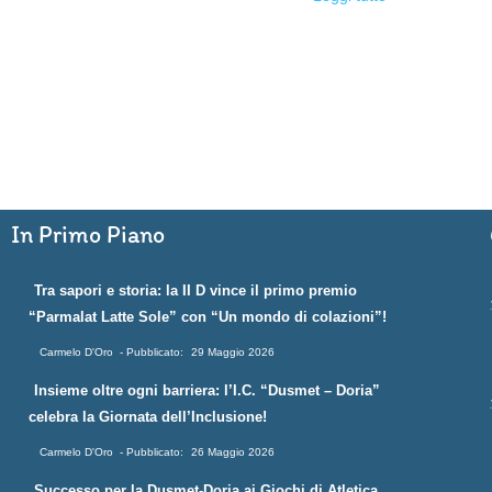
In Primo Piano
Tra sapori e storia: la II D vince il primo premio
“Parmalat Latte Sole” con “Un mondo di colazioni”!
Carmelo D'Oro
29 Maggio 2026
Insieme oltre ogni barriera: l’I.C. “Dusmet – Doria”
celebra la Giornata dell’Inclusione!
Carmelo D'Oro
26 Maggio 2026
Successo per la Dusmet-Doria ai Giochi di Atletica