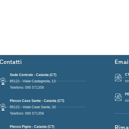
Contatti
Emai
CT
Sede Centrale - Catania (CT)
co
95121 - Viale Castagnola, 13
Telefono: 095 571356
PE
co
Plesso Case Sante - Catania (CT)
95121 - Viale Case Sante, 32
Telefono: 095 571356
Rima
Plesso Pigno - Catania (CT)