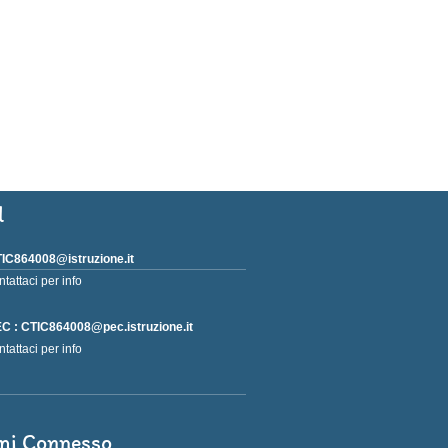
l
IC864008@istruzione.it
ntattaci per info
C : CTIC864008@pec.istruzione.it
ntattaci per info
ni Connesso