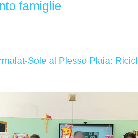
nto famiglie
malat-Sole al Plesso Plaia: Ricic
à