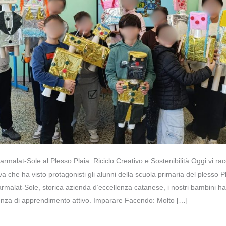
rmalat-Sole al Plesso Plaia: Riciclo Creativo e Sostenibilità Oggi vi r
iva che ha visto protagonisti gli alunni della scuola primaria del plesso P
alat-Sole, storica azienda d’eccellenza catanese, i nostri bambini h
ienza di apprendimento attivo. Imparare Facendo: Molto […]