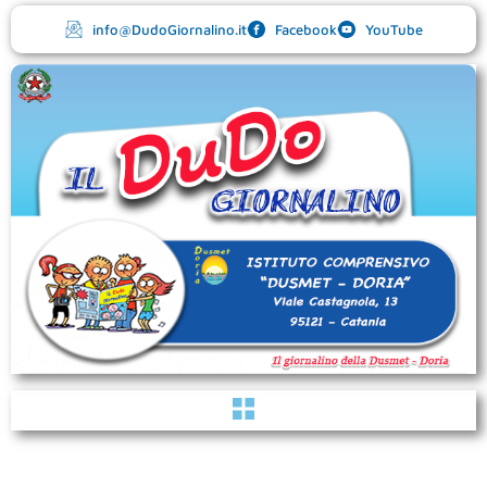
Vai
info@DudoGiornalino.it
Facebook
YouTube
al
contenuto
Menu