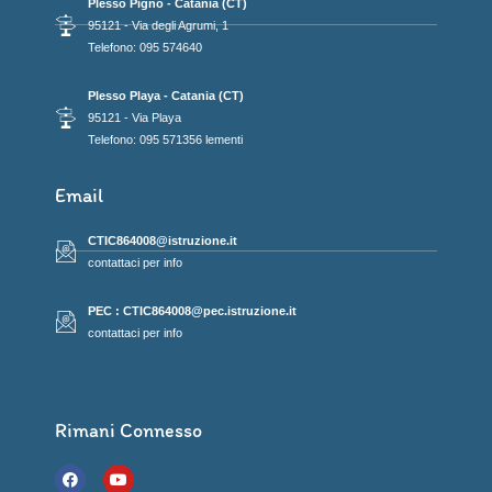
Plesso Pigno - Catania (CT)
95121 - Via degli Agrumi, 1
Telefono: 095 574640
Plesso Playa - Catania (CT)
95121 - Via Playa
Telefono: 095 571356 lementi
Email
CTIC864008@istruzione.it
contattaci per info
PEC : CTIC864008@pec.istruzione.it
contattaci per info
Rimani Connesso
F
Y
a
o