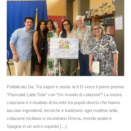
primo
premio
“Parmalat
Latte
Sole”
con
“Un
mondo
di
colazioni”!
Pubblicato Da: Tra sapori e storia: la II D vince il primo premio
“Parmalat Latte Sole” con “Un mondo di colazioni”! La nostra
colazione è il risultato di incontri tra popoli diversi che hanno
lasciato ingredienti, tecniche e tradizioni; ogni mattina nella
colazione siciliana si incontrano Grecia, mondo arabo e
Spagna in un unico squisito […]