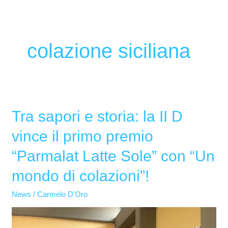
colazione siciliana
Tra sapori e storia: la II D
Tra
sapori
vince il primo premio
e
“Parmalat Latte Sole” con “Un
storia:
la
mondo di colazioni”!
II
News
/
Carmelo D'Oro
D
vince
il