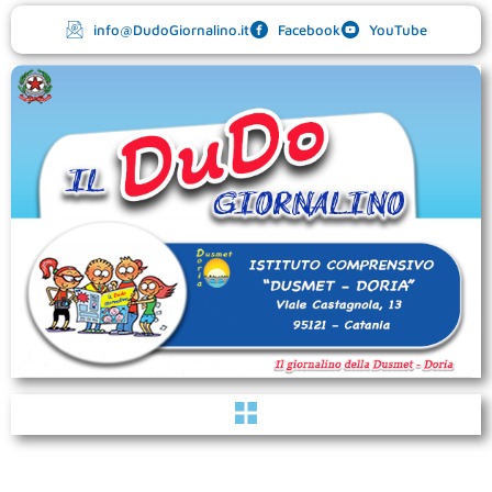
Vai
info@DudoGiornalino.it
Facebook
YouTube
al
contenuto
Menu