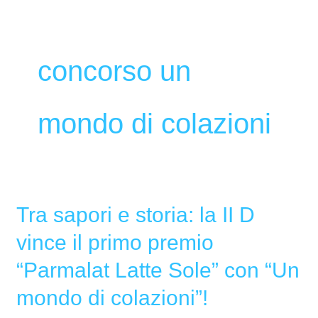
concorso un
mondo di colazioni
Tra sapori e storia: la II D
Tra
sapori
vince il primo premio
e
“Parmalat Latte Sole” con “Un
storia:
la
mondo di colazioni”!
II