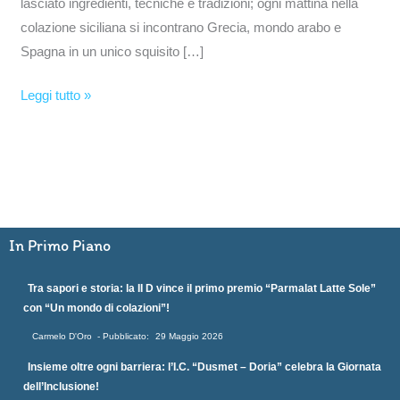
lasciato ingredienti, tecniche e tradizioni; ogni mattina nella
colazione siciliana si incontrano Grecia, mondo arabo e
Spagna in un unico squisito […]
Leggi tutto »
In Primo Piano
Tra sapori e storia: la II D vince il primo premio “Parmalat Latte Sole”
con “Un mondo di colazioni”!
Carmelo D'Oro
29 Maggio 2026
Insieme oltre ogni barriera: l’I.C. “Dusmet – Doria” celebra la Giornata
dell’Inclusione!