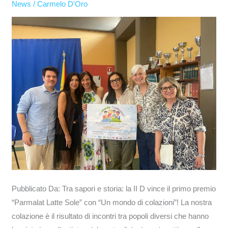
News
/
Carmelo D'Oro
D
vince
il
primo
premio
“Parmalat
Latte
Sole”
con
“Un
mondo
di
colazioni”!
Pubblicato Da: Tra sapori e storia: la II D vince il primo premio
“Parmalat Latte Sole” con “Un mondo di colazioni”! La nostra
colazione è il risultato di incontri tra popoli diversi che hanno