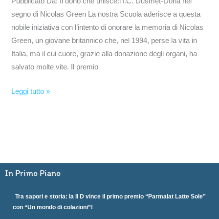
Pubblicato Da: Il dono che unisce:l’I.C. Dusmet-Doria nel
segno di Nicolas Green La nostra Scuola aderisce a questa
nobile iniziativa con l’intento di onorare la memoria di Nicolas
Green, un giovane britannico che, nel 1994, perse la vita in
Italia, ma il cui cuore, grazie alla donazione degli organi, ha
salvato molte vite. Il premio
Leggi tutto »
In Primo Piano
Tra sapori e storia: la II D vince il primo premio “Parmalat Latte Sole”
con “Un mondo di colazioni”!