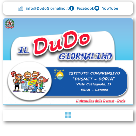
Vai
info@DudoGiornalino.it
Facebook
YouTube
al
contenuto
Menu