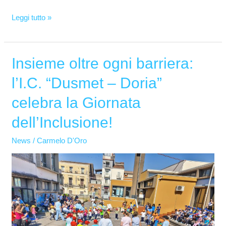
Leggi tutto »
Insieme oltre ogni barriera:
Insieme
oltre
l’I.C. “Dusmet – Doria”
ogni
celebra la Giornata
barriera:
l’I.C.
dell’Inclusione!
“Dusmet
News
/
Carmelo D'Oro
–
Doria”
celebra
la
Giornata
dell’Inclusione!