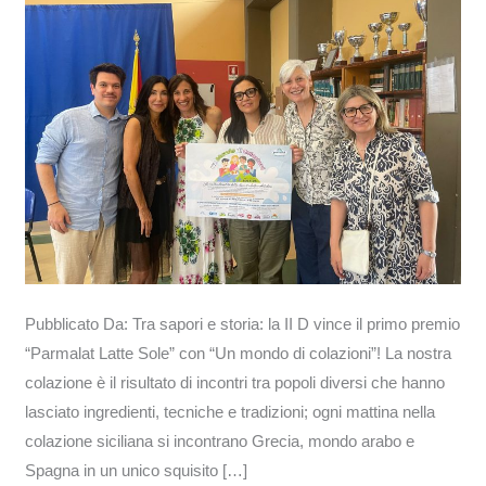
primo
premio
“Parmalat
Latte
Sole”
con
“Un
mondo
di
colazioni”!
Pubblicato Da: Tra sapori e storia: la II D vince il primo premio
“Parmalat Latte Sole” con “Un mondo di colazioni”! La nostra
colazione è il risultato di incontri tra popoli diversi che hanno
lasciato ingredienti, tecniche e tradizioni; ogni mattina nella
colazione siciliana si incontrano Grecia, mondo arabo e
Spagna in un unico squisito […]