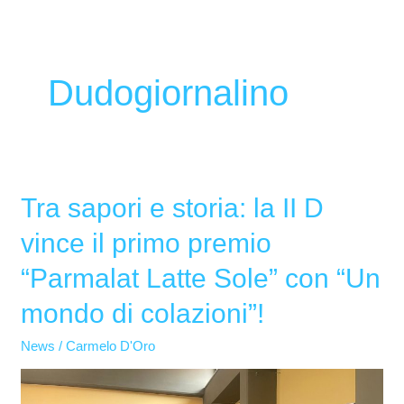
Dudogiornalino
Tra sapori e storia: la II D
Tra
sapori
vince il primo premio
e
“Parmalat Latte Sole” con “Un
storia:
la
mondo di colazioni”!
II
News
/
Carmelo D'Oro
D
vince
il