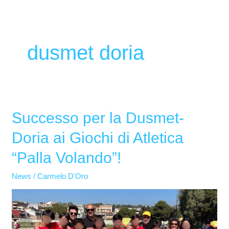
dusmet doria
Successo per la Dusmet-
Successo
per
Doria ai Giochi di Atletica
la
“Palla Volando”!
Dusmet-
Doria
News
/
Carmelo D'Oro
ai
Giochi
di
Atletica