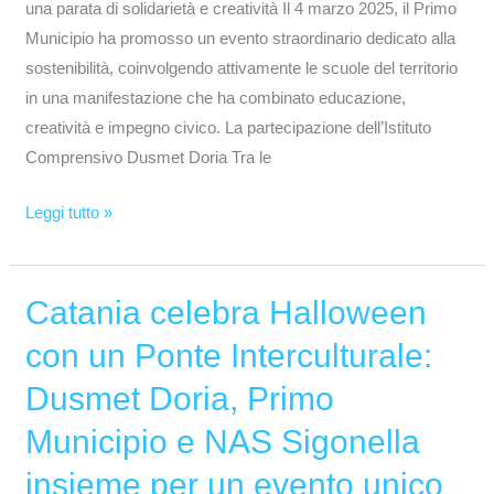
una parata di solidarietà e creatività Il 4 marzo 2025, il Primo
Municipio ha promosso un evento straordinario dedicato alla
sostenibilità, coinvolgendo attivamente le scuole del territorio
in una manifestazione che ha combinato educazione,
creatività e impegno civico. La partecipazione dell’Istituto
Comprensivo Dusmet Doria Tra le
Leggi tutto »
Catania celebra Halloween
Catania
celebra
con un Ponte Interculturale:
Halloween
Dusmet Doria, Primo
con
un
Municipio e NAS Sigonella
Ponte
insieme per un evento unico
Interculturale: