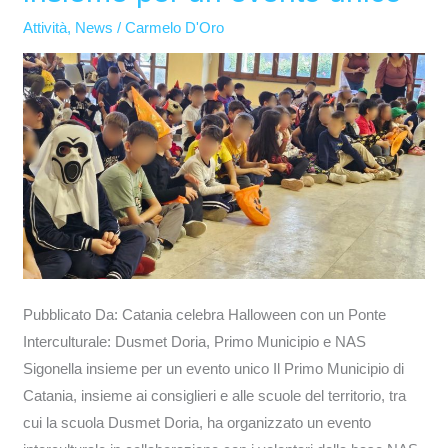
Dusmet
Attività
,
News
/
Carmelo D'Oro
Doria,
Primo
Municipio
e
NAS
Sigonella
insieme
per
un
evento
unico
Pubblicato Da: Catania celebra Halloween con un Ponte
Interculturale: Dusmet Doria, Primo Municipio e NAS
Sigonella insieme per un evento unico Il Primo Municipio di
Catania, insieme ai consiglieri e alle scuole del territorio, tra
cui la scuola Dusmet Doria, ha organizzato un evento