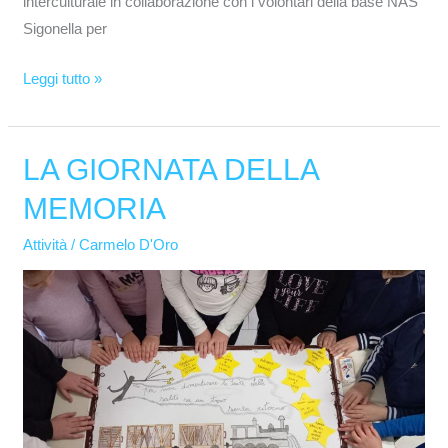
interculturale in collaborazione con i volontari della base NAS
Sigonella per
Leggi tutto »
LA GIORNATA DELLA
LA
GIORNATA
MEMORIA
DELLA
MEMORIA
Attività
/
Carmelo D'Oro