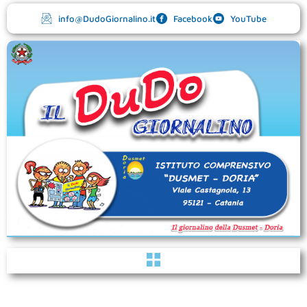
Vai
info@DudoGiornalino.it
Facebook
YouTube
al
contenuto
Menu