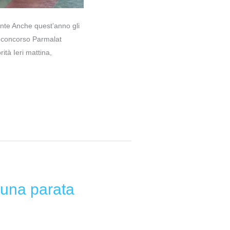
ante Anche quest’anno gli
l concorso Parmalat
ità Ieri mattina,
n una parata