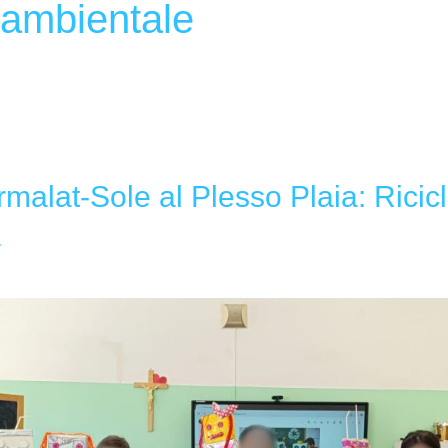
ambientale
malat-Sole al Plesso Plaia: Ricic
à