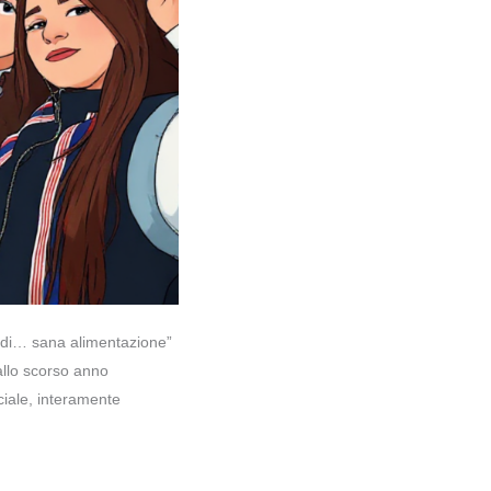
a di… sana alimentazione”
dallo scorso anno
ciale, interamente