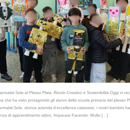
rmalat-Sole al Plesso Plaia: Riciclo Creativo e Sostenibilità Oggi vi r
iva che ha visto protagonisti gli alunni della scuola primaria del plesso P
alat-Sole, storica azienda d’eccellenza catanese, i nostri bambini h
ienza di apprendimento attivo. Imparare Facendo: Molto […]