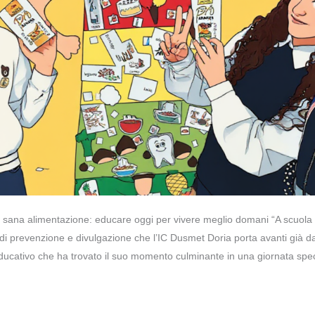
di sana alimentazione: educare oggi per vivere meglio domani “A scuol
tà di prevenzione e divulgazione che l’IC Dusmet Doria porta avanti già 
ducativo che ha trovato il suo momento culminante in una giornata spe