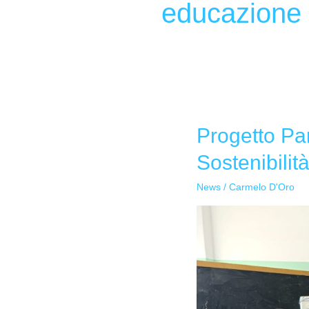
educazione 
Progetto Par
Progetto
Parmalat-
Sostenibilit
Sole
al
News
/
Carmelo D'Oro
Plesso
Plaia:
Riciclo
Creativo
e
Sostenibilità