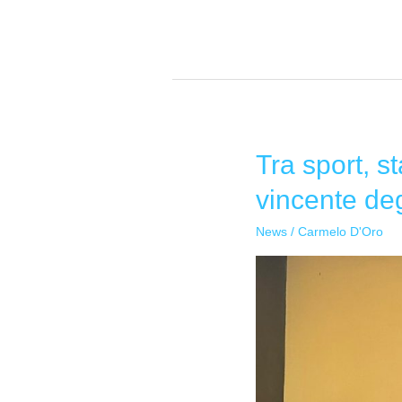
Tra sport, s
Tra
sport,
vincente de
stagioni
e
News
/
Carmelo D'Oro
sana
alimentazione:
il
progetto
vincente
degli
alunni