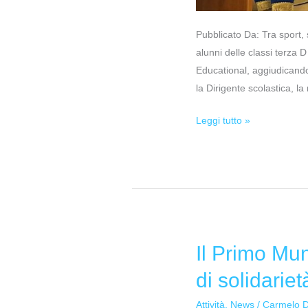
Pubblicato Da: Tra sport,
alunni delle classi terza
Educational, aggiudicandos
la Dirigente scolastica, l
Leggi tutto »
Il Primo Mun
Il
Primo
di solidariet
Municipio
celebra
Attività
,
News
/
Carmelo 