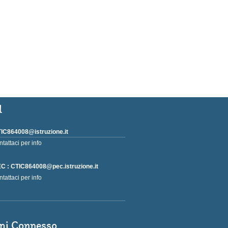
l
IC864008@istruzione.it
ntattaci per info
C : CTIC864008@pec.istruzione.it
ntattaci per info
ni Connesso