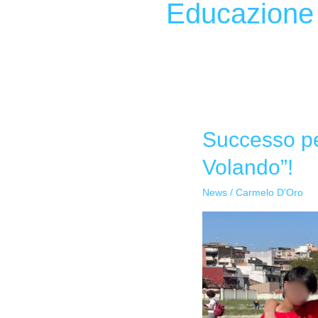
Educazione 
Successo per
Successo
per
Volando”!
la
Dusmet-
News
/
Carmelo D'Oro
Doria
ai
Giochi
di
Atletica
“Palla