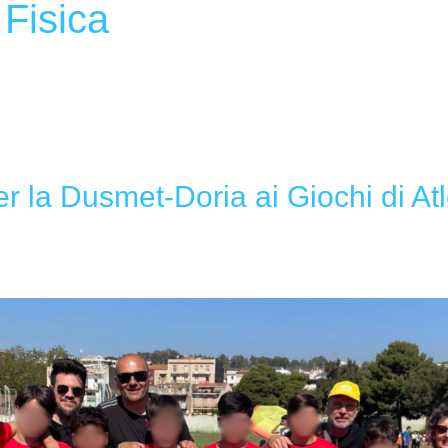
Fisica
 la Dusmet-Doria ai Giochi di Atl