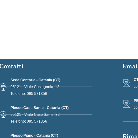
Contatti
Emai
CT
Sede Centrale - Catania (CT)
co
95121 - Viale Castagnola, 13
Telefono: 095 571356
PE
co
Plesso Case Sante - Catania (CT)
95121 - Viale Case Sante, 32
Telefono: 095 571356
Rima
Plesso Pigno - Catania (CT)