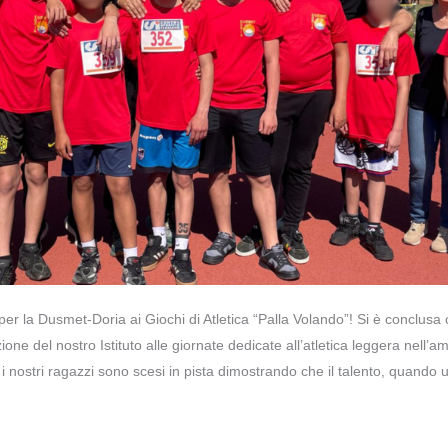
er la Dusmet-Doria ai Giochi di Atletica “Palla Volando”! Si è conclus
ione del nostro Istituto alle giornate dedicate all’atletica leggera nell’a
, i nostri ragazzi sono scesi in pista dimostrando che il talento, quando 