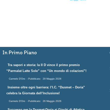
In Primo Piano
Tra sapori e storia: la II D vince il primo premio
“Parmalat Latte Sole” con “Un mondo di colazioni”!
Carmelo D'Oro
29 Maggio 2026
Insieme oltre ogni barriera: l’I.C. “Dusmet – Doria”
celebra la Giornata dell’Inclusione!
Carmelo D'Oro
26 Maggio 2026
Successo per la Dusmet-Doria ai Giochi di Atletica