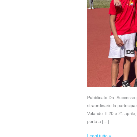
Volando”!
Pubblicato Da: Successo p
straordinario la partecipaz
Volando. Il 20 e 21 aprile
porta a […]
Leggi tutto »