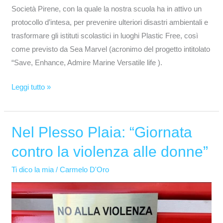
Società Pirene, con la quale la nostra scuola ha in attivo un
protocollo d’intesa, per prevenire ulteriori disastri ambientali e
trasformare gli istituti scolastici in luoghi Plastic Free, così
come previsto da Sea Marvel (acronimo del progetto intitolato
“Save, Enhance, Admire Marine Versatile life ).
Leggi tutto »
Nel Plesso Plaia: “Giornata
Nel
Plesso
contro la violenza alle donne”
Plaia:
“Giornata
Ti dico la mia
/
Carmelo D'Oro
contro
la
violenza
alle