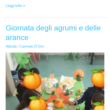
Leggi tutto »
Giornata degli agrumi e delle
Giornata
degli
arance
agrumi
e
Attività
/
Carmelo D'Oro
delle
arance