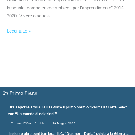
la scuola, competenzee ambienti per l’apprendimento” 2014-
2020 “Vivere a scuola”.
Leggi tutto »
In Primo Piano
Tra sapori e storia: la II D vince il primo premio “Parmalat Latte Sole”
con “Un mondo di colazioni”!
Carmelo D'Oro
29 Maggio 2026
Insieme oltre ogni barriera: l’I.C. “Dusmet – Doria” celebra la Giornata