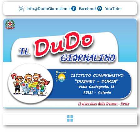
Vai
info@DudoGiornalino.it
Facebook
YouTube
al
contenuto
Menu