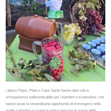
I plessi Pigno, Plaia e Case Sante hanno dato vita a
un’esperienza indimenticabile per i bambini e le bambine, che
hanno avuto la straordinaria opportunità di immergersi nella
realtà contadina e vivere in prima persona la magia della