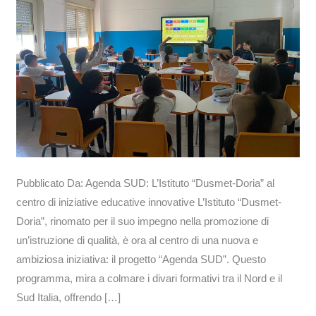
educative
innovative
Pubblicato Da: Agenda SUD: L’Istituto “Dusmet-Doria” al
centro di iniziative educative innovative L’Istituto “Dusmet-
Doria”, rinomato per il suo impegno nella promozione di
un’istruzione di qualità, è ora al centro di una nuova e
ambiziosa iniziativa: il progetto “Agenda SUD”. Questo
programma, mira a colmare i divari formativi tra il Nord e il
Sud Italia, offrendo […]