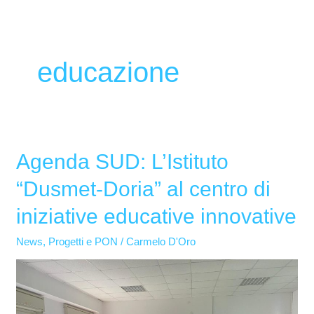
educazione
Agenda SUD: L’Istituto
Agenda
SUD:
“Dusmet-Doria” al centro di
L’Istituto
iniziative educative innovative
“Dusmet-
Doria”
News
,
Progetti e PON
/
Carmelo D'Oro
al
centro
di
iniziative