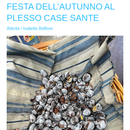
FESTA DELL’AUTUNNO AL
FESTA
DELL’AUTUNNO
PLESSO CASE SANTE
AL
PLESSO
Attività
/
Isabella Belfiore
CASE
SANTE