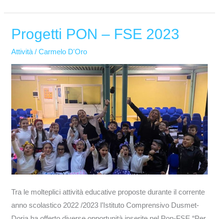
Progetti PON – FSE 2023
Progetti
PON
Attività
/
Carmelo D'Oro
–
FSE
2023
Tra le molteplici attività educative proposte durante il corrente
anno scolastico 2022 /2023 l’Istituto Comprensivo Dusmet-
Doria ha offerto diverse opportunità inserite nel Pon-FSE “Per