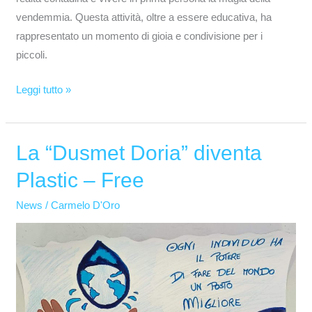
vendemmia. Questa attività, oltre a essere educativa, ha
rappresentato un momento di gioia e condivisione per i
piccoli.
Leggi tutto »
La “Dusmet Doria” diventa
La
“Dusmet
Plastic – Free
Doria”
diventa
News
/
Carmelo D'Oro
Plastic
–
Free