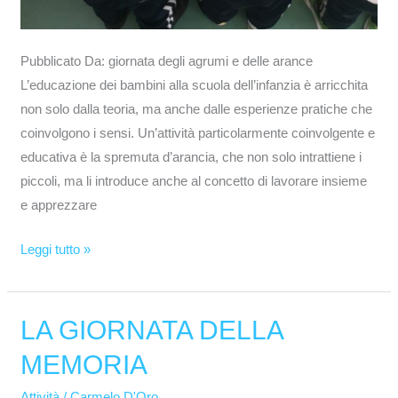
Pubblicato Da: giornata degli agrumi e delle arance
L’educazione dei bambini alla scuola dell’infanzia è arricchita
non solo dalla teoria, ma anche dalle esperienze pratiche che
coinvolgono i sensi. Un’attività particolarmente coinvolgente e
educativa è la spremuta d’arancia, che non solo intrattiene i
piccoli, ma li introduce anche al concetto di lavorare insieme
e apprezzare
Leggi tutto »
LA GIORNATA DELLA
LA
GIORNATA
MEMORIA
DELLA
MEMORIA
Attività
/
Carmelo D'Oro