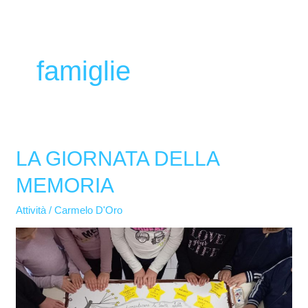
famiglie
LA GIORNATA DELLA
LA
GIORNATA
MEMORIA
DELLA
MEMORIA
Attività
/
Carmelo D'Oro