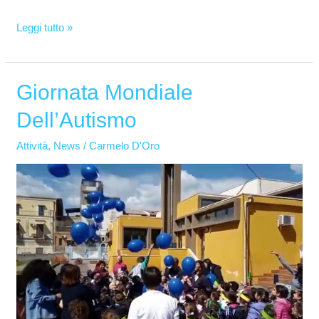
Leggi tutto »
Giornata Mondiale
Giornata
Mondiale
Dell’Autismo
Dell’Autismo
Attività
,
News
/
Carmelo D'Oro