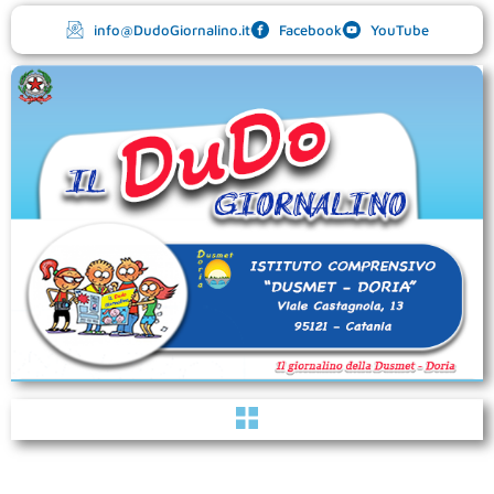
Vai
info@DudoGiornalino.it
Facebook
YouTube
al
contenuto
Menu