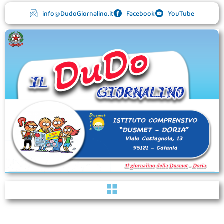
Vai
info@DudoGiornalino.it
Facebook
YouTube
al
contenuto
Menu