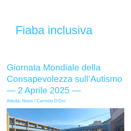
Fiaba inclusiva
Giornata Mondiale della
Giornata
Mondiale
Consapevolezza sull’Autismo
della
— 2 Aprile 2025 —
Consapevolezza
sull’Autismo
Attività
,
News
/
Carmelo D'Oro
—
2
Aprile
2025