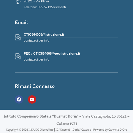
95121 - Via Playa
Telefono: 095 571356 lementi
Email
CTIC864008@istruzione.it
contattaci per info
PEC : CTIC864008@pec.istruzione.it
contattaci per info
Rimani Connesso
F
Y
a
o
c
u
e
t
b
u
Istituto Comprensivo Statale “Dusmet Doria”
– Viale Castagnola, 13 95121 –
o
b
o
e
Catania (CT)
k
Copyright © 2026 Il DUDO Giornalino | IC "Dusmet - Doria" Catania | Powered by Carmelo D'Oro