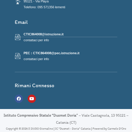
95121 - Via Playa
Telefono: 095 571356 lementi
Email
CTIC864008@istruzione.it
contattaci per info
PEC : CTIC864008@pec.istruzione.it
contattaci per info
Rimani Connesso
F
Y
a
o
c
u
e
t
b
u
Istituto Comprensivo Statale “Dusmet Doria”
– Viale Castagnola, 13 95121 –
o
b
o
e
Catania (CT)
k
Copyright © 2026 Il DUDO Giornalino | IC "Dusmet - Doria" Catania | Powered by Carmelo D'Oro