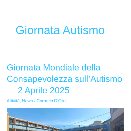
Giornata Autismo
Giornata Mondiale della
Giornata
Mondiale
Consapevolezza sull’Autismo
della
— 2 Aprile 2025 —
Consapevolezza
sull’Autismo
Attività
,
News
/
Carmelo D'Oro
—
2
Aprile
2025