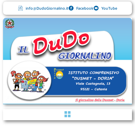
Vai
info@DudoGiornalino.it
Facebook
YouTube
al
contenuto
Menu