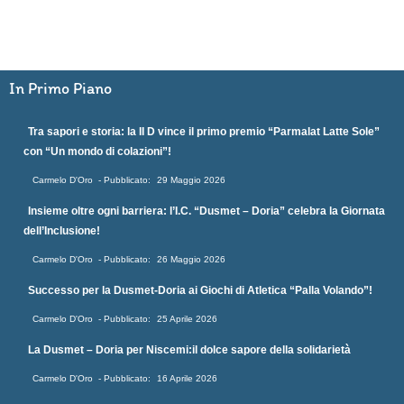
In Primo Piano
Tra sapori e storia: la II D vince il primo premio “Parmalat Latte Sole”
con “Un mondo di colazioni”!
Carmelo D'Oro
29 Maggio 2026
Insieme oltre ogni barriera: l’I.C. “Dusmet – Doria” celebra la Giornata
dell’Inclusione!
Carmelo D'Oro
26 Maggio 2026
Successo per la Dusmet-Doria ai Giochi di Atletica “Palla Volando”!
Carmelo D'Oro
25 Aprile 2026
La Dusmet – Doria per Niscemi:il dolce sapore della solidarietà
Carmelo D'Oro
16 Aprile 2026