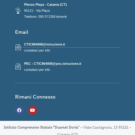
Plesso Playa - Catania (CT)
95121 - Via Playa
Telefono: 095 571356 lementi
Email
CTIC864008@istruzione.it
contattaci per info
PEC : CTIC864008@pec.istruzione.it
contattaci per info
Rimani Connesso
F
Y
a
o
c
u
e
t
b
u
Istituto Comprensivo Statale “Dusmet Doria”
– Viale Castagnola, 13 95121 –
o
b
o
e
Catania (CT)