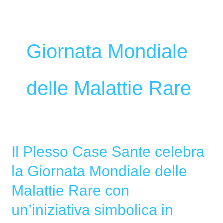
Giornata Mondiale
delle Malattie Rare
Il Plesso Case Sante celebra
Il
Plesso
la Giornata Mondiale delle
Case
Malattie Rare con
Sante
celebra
un’iniziativa simbolica in
la