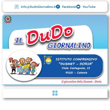
Vai
info@DudoGiornalino.it
Facebook
YouTube
al
contenuto
Menu