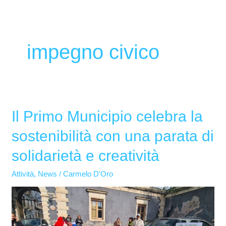
impegno civico
Il Primo Municipio celebra la
Il
Primo
sostenibilità con una parata di
Municipio
solidarietà e creatività
celebra
la
Attività
,
News
/
Carmelo D'Oro
sostenibilità
con
una
parata