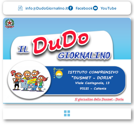
Vai
info@DudoGiornalino.it
Facebook
YouTube
al
contenuto
Menu