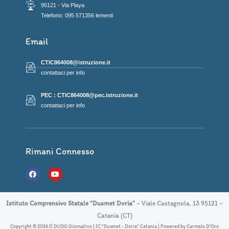
95121 - Via Playa
Telefono: 095 571356 lementi
Email
CTIC864008@istruzione.it
contattaci per info
PEC : CTIC864008@pec.istruzione.it
contattaci per info
Rimani Connesso
F
Y
a
o
c
u
e
t
b
u
Istituto Comprensivo Statale “Dusmet Doria”
– Viale Castagnola, 13 95121 –
o
b
o
e
Catania (CT)
k
Copyright © 2026 Il DUDO Giornalino | IC "Dusmet - Doria" Catania | Powered by Carmelo D'Oro