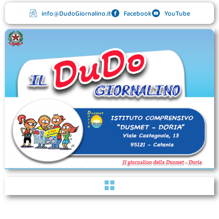
Vai
info@DudoGiornalino.it
Facebook
YouTube
al
contenuto
Menu