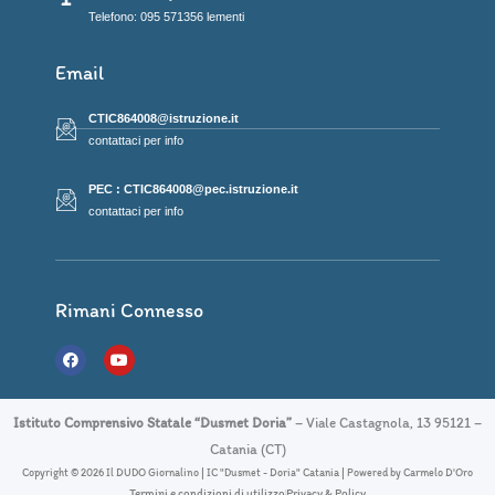
Telefono: 095 571356 lementi
Email
CTIC864008@istruzione.it
contattaci per info
PEC : CTIC864008@pec.istruzione.it
contattaci per info
Rimani Connesso
F
Y
a
o
c
u
e
t
b
u
Istituto Comprensivo Statale “Dusmet Doria”
– Viale Castagnola, 13 95121 –
o
b
o
e
Catania (CT)
k
Copyright © 2026 Il DUDO Giornalino | IC "Dusmet - Doria" Catania | Powered by Carmelo D'Oro
Termini e condizioni di utilizzo
Privacy & Policy