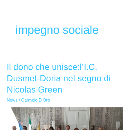
impegno sociale
Il dono che unisce:l’I.C.
Il
dono
Dusmet-Doria nel segno di
che
Nicolas Green
unisce:l’I.C.
Dusmet-
News
/
Carmelo D'Oro
Doria
nel
segno
di