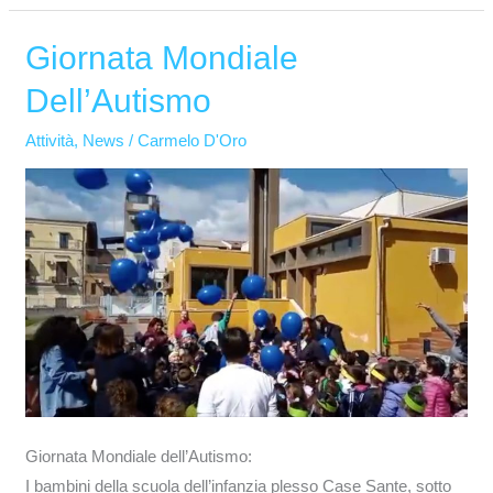
Giornata Mondiale
Giornata
Mondiale
Dell’Autismo
Dell’Autismo
Attività
,
News
/
Carmelo D'Oro
Giornata Mondiale dell’Autismo:
I bambini della scuola dell’infanzia plesso Case Sante, sotto