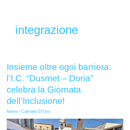
integrazione
Insieme oltre ogni barriera:
Insieme
oltre
l’I.C. “Dusmet – Doria”
ogni
celebra la Giornata
barriera:
l’I.C.
dell’Inclusione!
“Dusmet
News
/
Carmelo D'Oro
–
Doria”
celebra