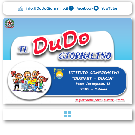
Vai
info@DudoGiornalino.it
Facebook
YouTube
al
contenuto
Menu