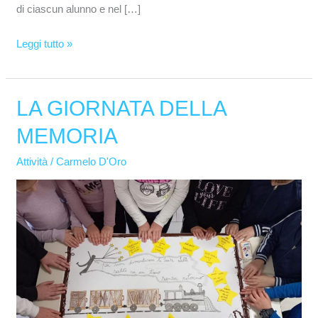
di ciascun alunno e nel […]
Leggi tutto »
LA GIORNATA DELLA
LA
GIORNATA
MEMORIA
DELLA
MEMORIA
Attività
/
Carmelo D'Oro