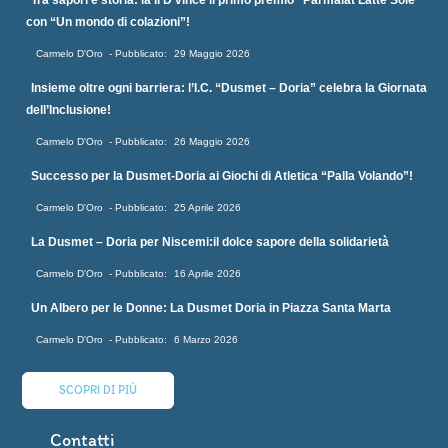
Tra sapori e storia: la II D vince il primo premio “Parmalat Latte Sole”
con “Un mondo di colazioni”!
Carmelo D'Oro
29 Maggio 2026
Insieme oltre ogni barriera: l’I.C. “Dusmet – Doria” celebra la Giornata
dell’Inclusione!
Carmelo D'Oro
26 Maggio 2026
Successo per la Dusmet-Doria ai Giochi di Atletica “Palla Volando”!
Carmelo D'Oro
25 Aprile 2026
La Dusmet – Doria per Niscemi:il dolce sapore della solidarietà
Carmelo D'Oro
16 Aprile 2026
Un Albero per le Donne: La Dusmet Doria in Piazza Santa Marta
Carmelo D'Oro
6 Marzo 2026
SCOPRI DI PIÙ
Contatti