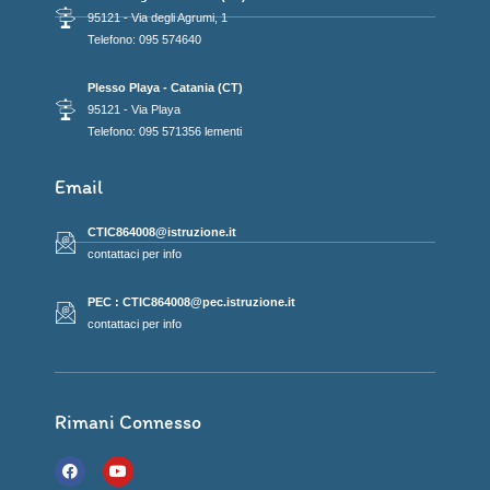
95121 - Via degli Agrumi, 1
Telefono: 095 574640
Plesso Playa - Catania (CT)
95121 - Via Playa
Telefono: 095 571356 lementi
Email
CTIC864008@istruzione.it
contattaci per info
PEC : CTIC864008@pec.istruzione.it
contattaci per info
Rimani Connesso
F
Y
a
o