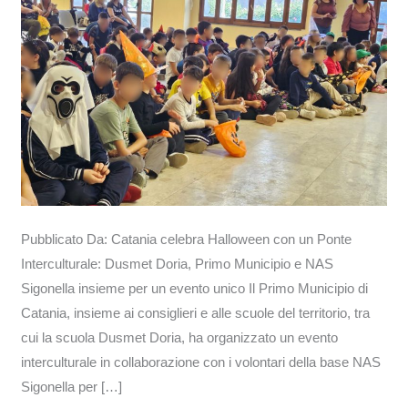
Primo
Municipio
e
NAS
Sigonella
insieme
per
un
evento
unico
Pubblicato Da: Catania celebra Halloween con un Ponte
Interculturale: Dusmet Doria, Primo Municipio e NAS
Sigonella insieme per un evento unico Il Primo Municipio di
Catania, insieme ai consiglieri e alle scuole del territorio, tra
cui la scuola Dusmet Doria, ha organizzato un evento
interculturale in collaborazione con i volontari della base NAS
Sigonella per […]