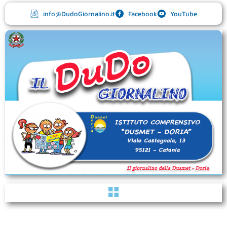
Vai
info@DudoGiornalino.it
Facebook
YouTube
al
contenuto
Menu