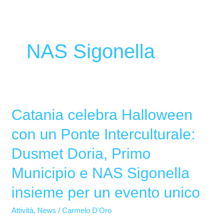
NAS Sigonella
Catania celebra Halloween
Catania
celebra
con un Ponte Interculturale:
Halloween
Dusmet Doria, Primo
con
un
Municipio e NAS Sigonella
Ponte
insieme per un evento unico
Interculturale:
Dusmet
Attività
,
News
/
Carmelo D'Oro
Doria,