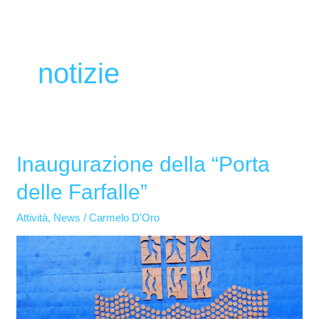
notizie
Inaugurazione della “Porta
Inaugurazione
della
delle Farfalle”
“Porta
delle
Attività
,
News
/
Carmelo D'Oro
Farfalle”