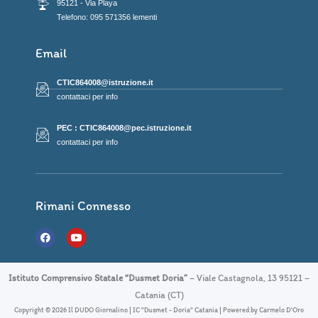
95121 - Via Playa
Telefono: 095 571356 lementi
Email
CTIC864008@istruzione.it
contattaci per info
PEC : CTIC864008@pec.istruzione.it
contattaci per info
Rimani Connesso
F
Y
a
o
c
u
e
t
b
u
Istituto Comprensivo Statale “Dusmet Doria”
– Viale Castagnola, 13 95121 –
o
b
o
e
Catania (CT)
k
Copyright © 2026 Il DUDO Giornalino | IC "Dusmet - Doria" Catania | Powered by Carmelo D'Oro