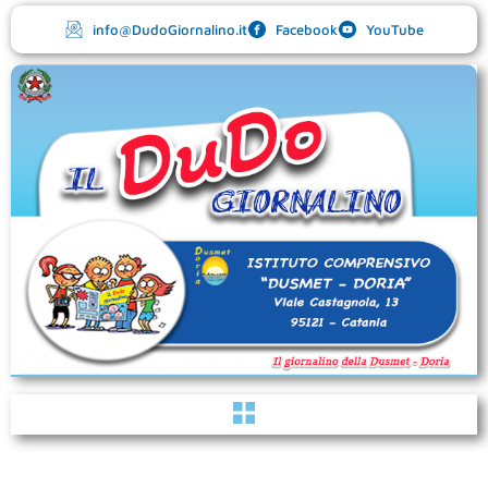
Vai
info@DudoGiornalino.it
Facebook
YouTube
al
contenuto
Menu