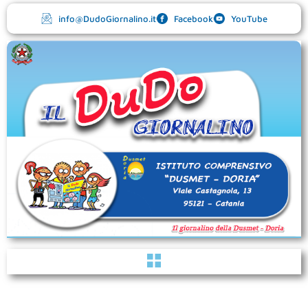
Vai
info@DudoGiornalino.it
Facebook
YouTube
al
contenuto
Menu