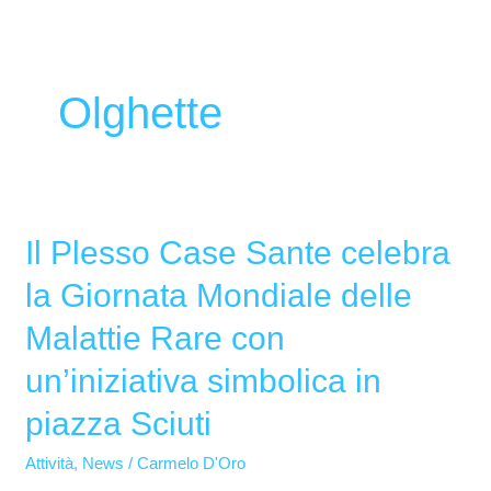
Olghette
Il Plesso Case Sante celebra
Il
Plesso
la Giornata Mondiale delle
Case
Malattie Rare con
Sante
celebra
un’iniziativa simbolica in
la
piazza Sciuti
Giornata
Mondiale
Attività
,
News
/
Carmelo D'Oro
delle