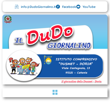
Vai
info@DudoGiornalino.it
Facebook
YouTube
al
contenuto
Menu