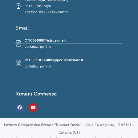
95121 - Via Playa
Telefono: 095 571356 lementi
Email
CTIC864008@istruzione.it
contattaci per info
PEC : CTIC864008@pec.istruzione.it
contattaci per info
Rimani Connesso
F
Y
a
o
c
u
e
t
b
u
Istituto Comprensivo Statale “Dusmet Doria”
– Viale Castagnola, 13 95121 –
o
b
o
e
Catania (CT)
k