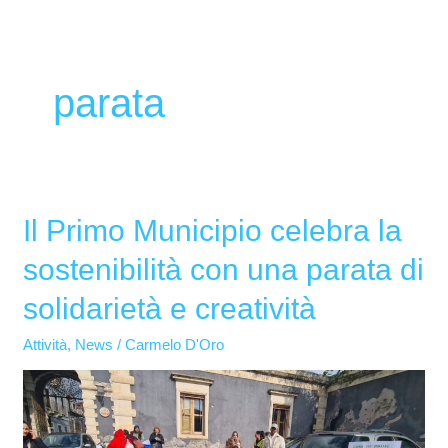
parata
Il Primo Municipio celebra la
Il
Primo
sostenibilità con una parata di
Municipio
solidarietà e creatività
celebra
la
Attività
,
News
/
Carmelo D'Oro
sostenibilità
con
una
parata