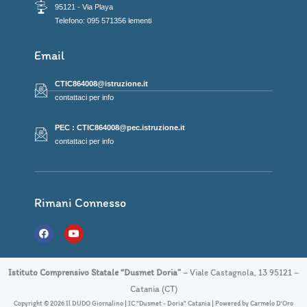
95121 - Via Playa
Telefono: 095 571356 lementi
Email
CTIC864008@istruzione.it
contattaci per info
PEC : CTIC864008@pec.istruzione.it
contattaci per info
Rimani Connesso
F
Y
a
o
c
u
e
t
b
u
Istituto Comprensivo Statale “Dusmet Doria”
– Viale Castagnola, 13 95121 –
o
b
o
e
Catania (CT)
k
Copyright © 2026 Il DUDO Giornalino | IC "Dusmet - Doria" Catania | Powered by Carmelo D'Oro