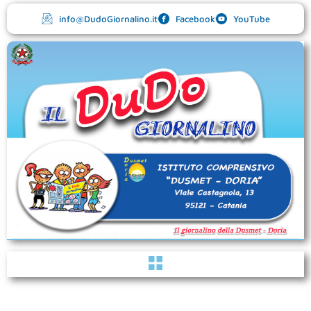
Vai
info@DudoGiornalino.it
Facebook
YouTube
al
contenuto
Menu