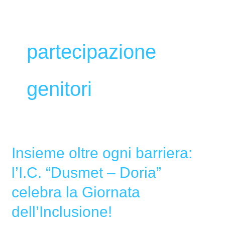
partecipazione
genitori
Insieme oltre ogni barriera:
Insieme
oltre
l’I.C. “Dusmet – Doria”
ogni
celebra la Giornata
barriera:
l’I.C.
dell’Inclusione!
“Dusmet