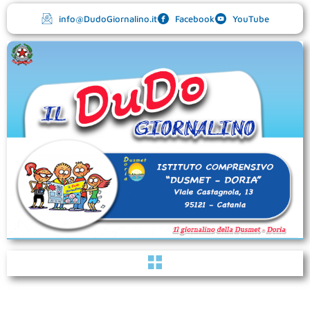
Vai
info@DudoGiornalino.it
Facebook
YouTube
al
contenuto
Menu