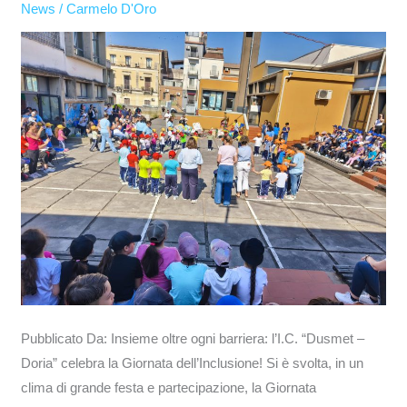
News
/
Carmelo D'Oro
–
Doria”
celebra
la
Giornata
dell’Inclusione!
Pubblicato Da: Insieme oltre ogni barriera: l’I.C. “Dusmet –
Doria” celebra la Giornata dell’Inclusione! Si è svolta, in un
clima di grande festa e partecipazione, la Giornata