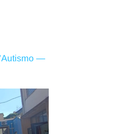
l’Autismo —