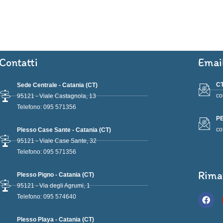
Contatti
Emai
CT
Sede Centrale - Catania (CT)
co
95121 - Viale Castagnola, 13
Telefono: 095 571356
PE
co
Plesso Case Sante - Catania (CT)
95121 - Viale Case Sante, 32
Telefono: 095 571356
Rima
Plesso Pigno - Catania (CT)
95121 - Via degli Agrumi, 1
F
Telefono: 095 574640
a
c
e
Plesso Playa - Catania (CT)