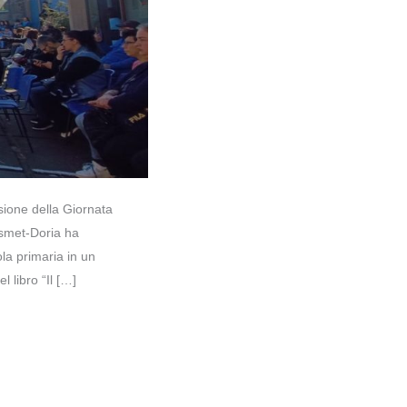
ione della Giornata
usmet-Doria ha
ola primaria in un
 libro “Il […]