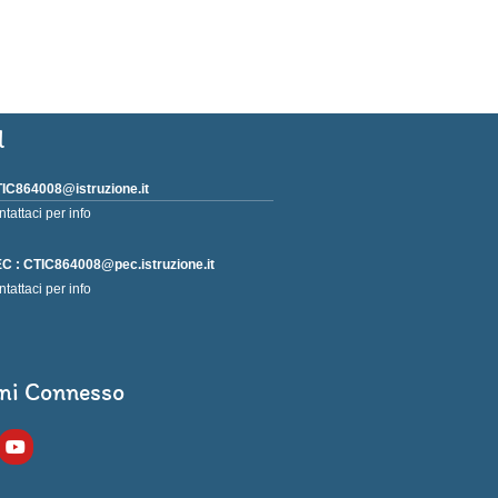
l
IC864008@istruzione.it
ntattaci per info
C : CTIC864008@pec.istruzione.it
ntattaci per info
ni Connesso
Y
o
u
t