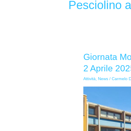
Pesciolino 
Giornata Mo
Giornata
Mondiale
2 Aprile 20
della
Consapevolezza
Attività
,
News
/
Carmelo 
sull’Autismo
—
2
Aprile
2025
—