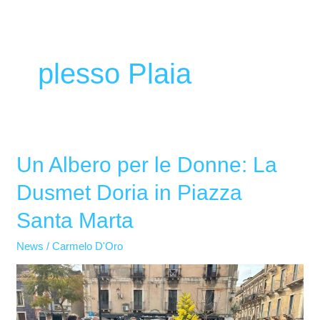
plesso Plaia
Un Albero per le Donne: La
Un
Albero
Dusmet Doria in Piazza
per
Santa Marta
le
Donne:
News
/
Carmelo D'Oro
La
Dusmet
Doria
in