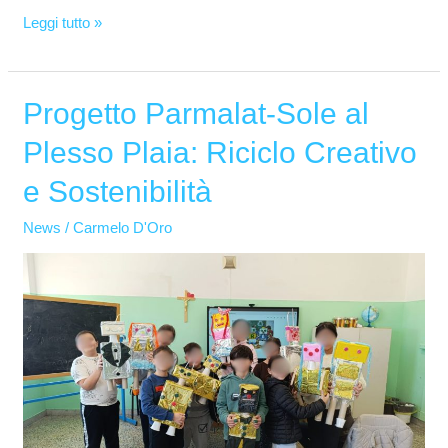
Leggi tutto »
Progetto Parmalat-Sole al
Progetto
Parmalat-
Plesso Plaia: Riciclo Creativo
Sole
e Sostenibilità
al
Plesso
News
/
Carmelo D'Oro
Plaia:
Riciclo
Creativo
e
Sostenibilità