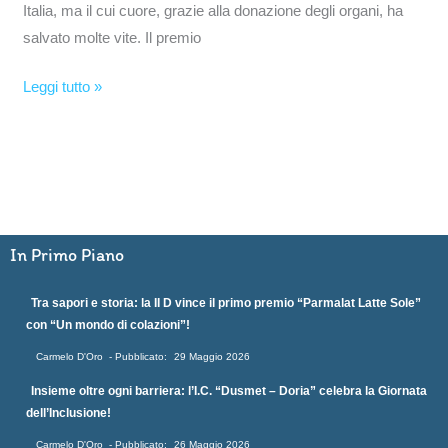
Italia, ma il cui cuore, grazie alla donazione degli organi, ha
salvato molte vite. Il premio
Leggi tutto »
In Primo Piano
Tra sapori e storia: la II D vince il primo premio “Parmalat Latte Sole”
con “Un mondo di colazioni”!
Carmelo D'Oro
29 Maggio 2026
Insieme oltre ogni barriera: l’I.C. “Dusmet – Doria” celebra la Giornata
dell’Inclusione!
Carmelo D'Oro
26 Maggio 2026