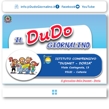
Vai
info@DudoGiornalino.it
Facebook
YouTube
al
contenuto
Menu