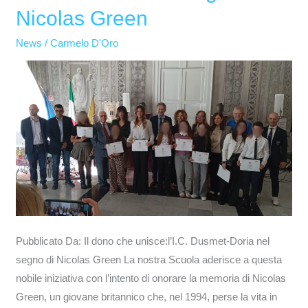
Nicolas Green
unisce:l’I.C.
Dusmet-
News
/
Carmelo D'Oro
Doria
nel
segno
di
Nicolas
Green
Pubblicato Da: Il dono che unisce:l’I.C. Dusmet-Doria nel
segno di Nicolas Green La nostra Scuola aderisce a questa
nobile iniziativa con l’intento di onorare la memoria di Nicolas
Green, un giovane britannico che, nel 1994, perse la vita in