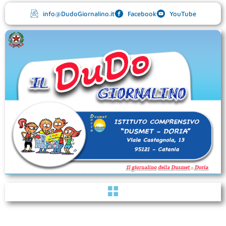
Vai
info@DudoGiornalino.it
Facebook
YouTube
al
contenuto
Menu