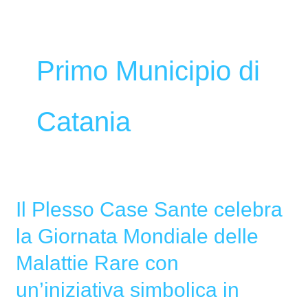
Primo Municipio di
Catania
Il Plesso Case Sante celebra
Il
Plesso
la Giornata Mondiale delle
Case
Malattie Rare con
Sante
celebra
un’iniziativa simbolica in
la