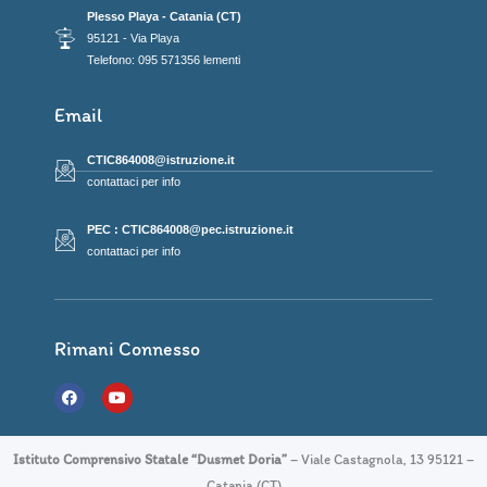
Plesso Playa - Catania (CT)
95121 - Via Playa
Telefono: 095 571356 lementi
Email
CTIC864008@istruzione.it
contattaci per info
PEC : CTIC864008@pec.istruzione.it
contattaci per info
Rimani Connesso
F
Y
a
o
c
u
e
t
b
u
Istituto Comprensivo Statale “Dusmet Doria”
– Viale Castagnola, 13 95121 –
o
b
o
e
Catania (CT)