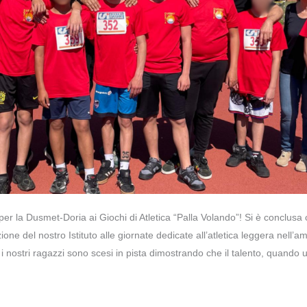
er la Dusmet-Doria ai Giochi di Atletica “Palla Volando”! Si è conclus
ione del nostro Istituto alle giornate dedicate all’atletica leggera nell’a
, i nostri ragazzi sono scesi in pista dimostrando che il talento, quando 