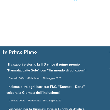
In Primo Piano
Tra sapori e storia: la II D vince il primo premio
“Parmalat Latte Sole” con “Un mondo di colazioni”!
Carmelo D'Oro
29 Maggio 2026
Insieme oltre ogni barriera: l’I.C. “Dusmet – Doria”
celebra la Giornata dell’Inclusione!
Carmelo D'Oro
26 Maggio 2026
Successo per la Dusmet-Doria ai Giochi di Atletica