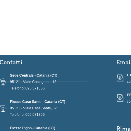
Contatti
Emai
CT
Sede Centrale - Catania (CT)
co
95121 - Viale Castagnola, 13
Telefono: 095 571356
PE
co
Plesso Case Sante - Catania (CT)
95121 - Viale Case Sante, 32
Telefono: 095 571356
Rima
Plesso Pigno - Catania (CT)