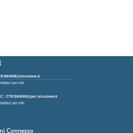
l
IC864008@istruzione.it
ntattaci per info
C : CTIC864008@pec.istruzione.it
ntattaci per info
ni Connesso