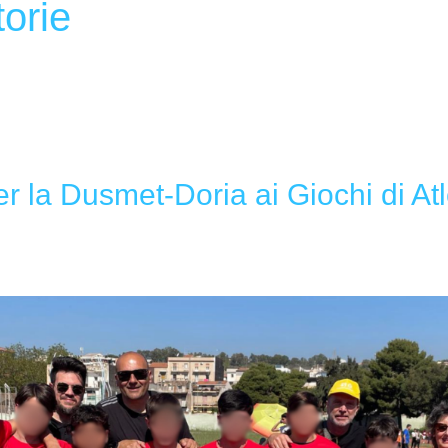
orie
 la Dusmet-Doria ai Giochi di Atl