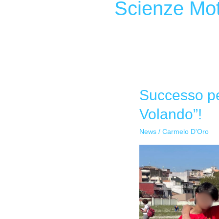
Scienze Mot
Successo per
Successo
per
Volando”!
la
Dusmet-
News
/
Carmelo D'Oro
Doria
ai
Giochi
di
Atletica
“Palla
Volando”!