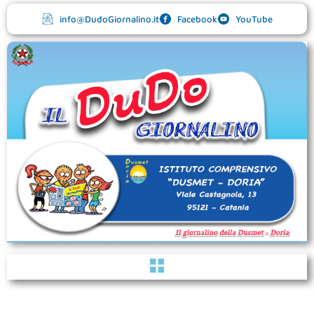
Vai
info@DudoGiornalino.it
Facebook
YouTube
al
contenuto
Menu