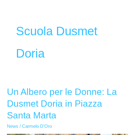
Scuola Dusmet
Doria
Un Albero per le Donne: La
Un
Albero
Dusmet Doria in Piazza
per
Santa Marta
le
Donne:
News
/
Carmelo D'Oro
La