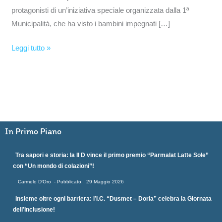
protagonisti di un’iniziativa speciale organizzata dalla 1ª
Municipalità, che ha visto i bambini impegnati […]
Leggi tutto »
In Primo Piano
Tra sapori e storia: la II D vince il primo premio “Parmalat Latte Sole”
con “Un mondo di colazioni”!
Carmelo D'Oro
29 Maggio 2026
Insieme oltre ogni barriera: l’I.C. “Dusmet – Doria” celebra la Giornata
dell’Inclusione!