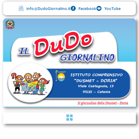
Vai
info@DudoGiornalino.it
Facebook
YouTube
al
contenuto
Menu