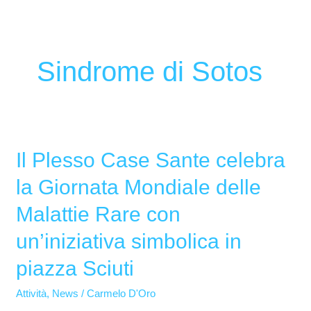
Sindrome di Sotos
Il Plesso Case Sante celebra
Il
Plesso
la Giornata Mondiale delle
Case
Malattie Rare con
Sante
celebra
un’iniziativa simbolica in
la
piazza Sciuti
Giornata
Mondiale
Attività
,
News
/
Carmelo D'Oro
delle