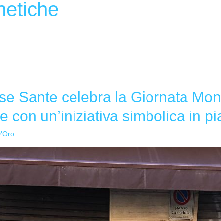
netiche
ase Sante celebra la Giornata Mon
e con un’iniziativa simbolica in pi
D'Oro