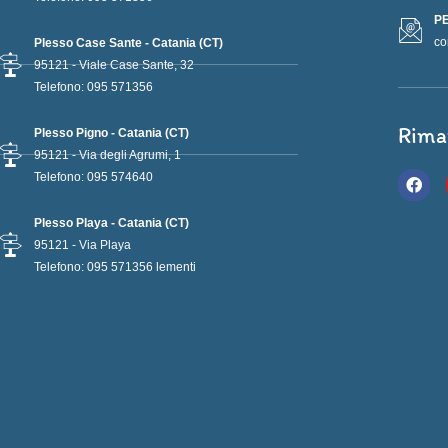
PE
co
Plesso Case Sante - Catania (CT)
95121 - Viale Case Sante, 32
Telefono: 095 571356
Rima
Plesso Pigno - Catania (CT)
95121 - Via degli Agrumi, 1
F
Telefono: 095 574640
a
c
e
Plesso Playa - Catania (CT)
b
95121 - Via Playa
o
Telefono: 095 571356 lementi
o
k