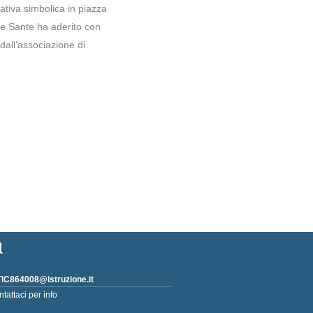
ativa simbolica in piazza
ase Sante ha aderito con
dall’associazione di
l
IC864008@istruzione.it
ntattaci per info