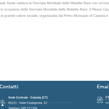
Case Sante celebra la Giornata Mondiale delle Malattie Rare con un’inizi
, in occasione della Giornata Mondiale delle Malattie Rare, il Plesso C
 di grande valore sociale, organizzata dal Primo Municipio di Catania e 
Contatti
Emai
CT
Sede Centrale - Catania (CT)
co
95121 - Viale Castagnola, 13
Telefono: 095 571356