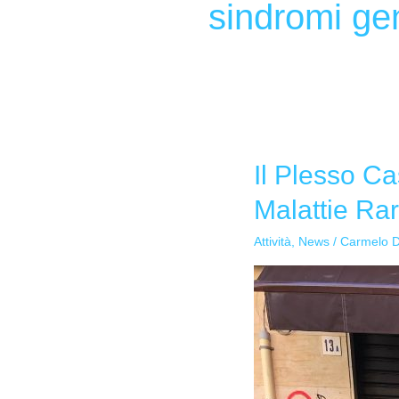
sindromi ge
Il Plesso C
Il
Plesso
Malattie Rar
Case
Sante
Attività
,
News
/
Carmelo 
celebra
la
Giornata
Mondiale
delle
Malattie