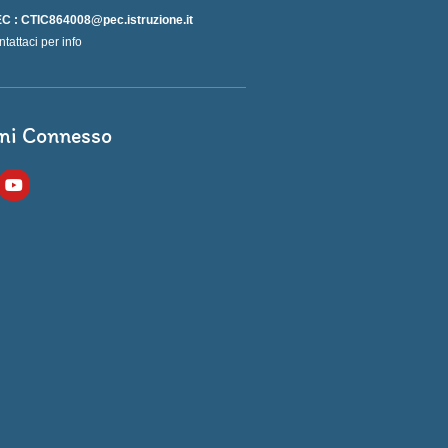
C : CTIC864008@pec.istruzione.it
ntattaci per info
ni Connesso
Y
o
u
t
u
b
e