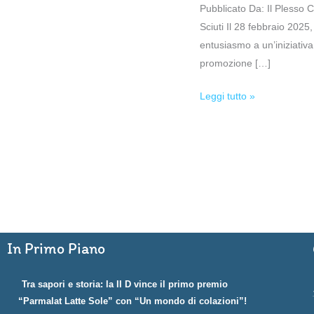
Pubblicato Da: Il Plesso 
Sciuti Il 28 febbraio 2025
entusiasmo a un’iniziativa
promozione […]
Leggi tutto »
In Primo Piano
Tra sapori e storia: la II D vince il primo premio
“Parmalat Latte Sole” con “Un mondo di colazioni”!