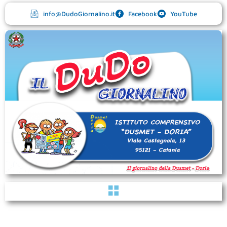
Vai
info@DudoGiornalino.it
Facebook
YouTube
al
contenuto
Menu