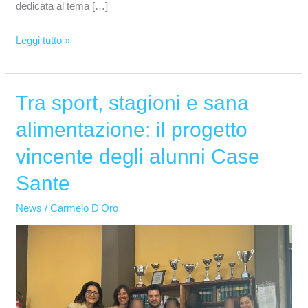
dedicata al tema […]
Leggi tutto »
Tra sport, stagioni e sana
Tra
sport,
alimentazione: il progetto
stagioni
vincente degli alunni Case
e
sana
Sante
alimentazione:
News
/
Carmelo D'Oro
il
progetto
vincente
degli
alunni
Case