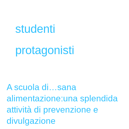
studenti
protagonisti
A scuola di…sana
A
scuola
alimentazione:una splendida
di…
attività di prevenzione e
sana
alimentazione:una
divulgazione
splendida