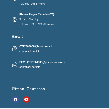
Telefono: 095 574640
Plesso Playa - Catania (CT)
95121 - Via Playa
Telefono: 095 571356 lementi
Email
CTIC864008@istruzione.it
contattaci per info
PEC : CTIC864008@pec.istruzione.it
contattaci per info
Rimani Connesso
F
Y
a
o
c
u
e
t