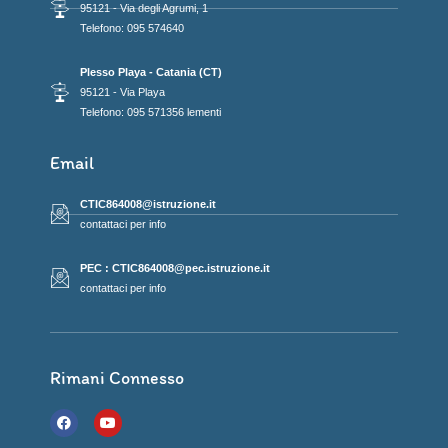
95121 - Via degli Agrumi, 1
Telefono: 095 574640
Plesso Playa - Catania (CT)
95121 - Via Playa
Telefono: 095 571356 lementi
Email
CTIC864008@istruzione.it
contattaci per info
PEC : CTIC864008@pec.istruzione.it
contattaci per info
Rimani Connesso
F
Y
a
o
c
u