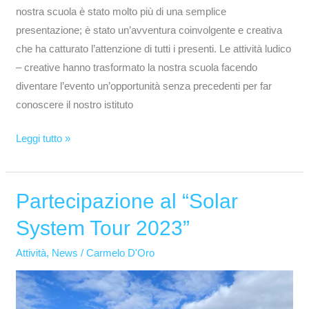
nostra scuola è stato molto più di una semplice
presentazione; è stato un’avventura coinvolgente e creativa
che ha catturato l’attenzione di tutti i presenti. Le attività ludico
– creative hanno trasformato la nostra scuola facendo
diventare l’evento un’opportunità senza precedenti per far
conoscere il nostro istituto
Leggi tutto »
Partecipazione al “Solar
Partecipazione
al
System Tour 2023”
“Solar
System
Attività
,
News
/
Carmelo D'Oro
Tour
2023”