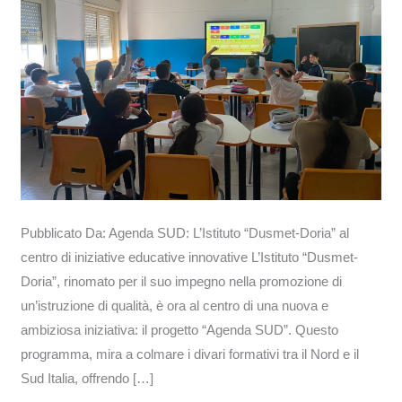
educative
innovative
Pubblicato Da: Agenda SUD: L’Istituto “Dusmet-Doria” al
centro di iniziative educative innovative L’Istituto “Dusmet-
Doria”, rinomato per il suo impegno nella promozione di
un’istruzione di qualità, è ora al centro di una nuova e
ambiziosa iniziativa: il progetto “Agenda SUD”. Questo
programma, mira a colmare i divari formativi tra il Nord e il
Sud Italia, offrendo […]