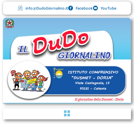
Vai
info@DudoGiornalino.it
Facebook
YouTube
al
contenuto
Menu