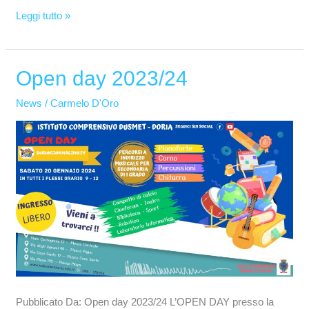
Leggi tutto »
Open day 2023/24
Open
day
News
/
Carmelo D'Oro
2023/24
Pubblicato Da: Open day 2023/24 L’OPEN DAY presso la