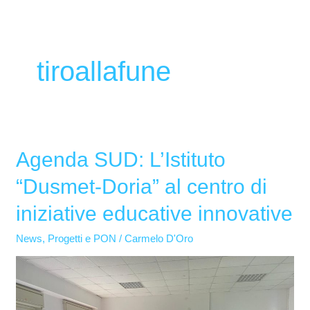
tiroallafune
Agenda SUD: L’Istituto
Agenda
SUD:
“Dusmet-Doria” al centro di
L’Istituto
iniziative educative innovative
“Dusmet-
Doria”
News
,
Progetti e PON
/
Carmelo D'Oro
al
centro
di
iniziative