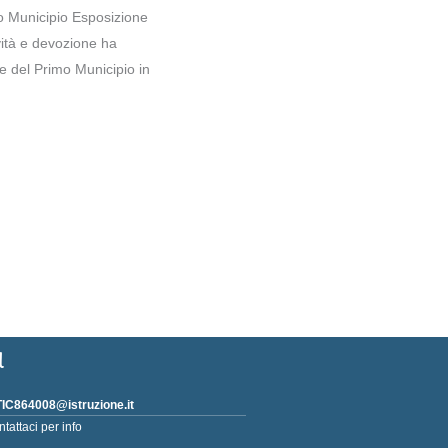
o Municipio Esposizione
ività e devozione ha
le del Primo Municipio in
l
IC864008@istruzione.it
ntattaci per info