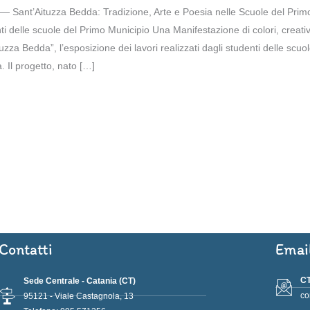
— Sant’Aituzza Bedda: Tradizione, Arte e Poesia nelle Scuole del Prim
denti delle scuole del Primo Municipio Una Manifestazione di colori, creat
uzza Bedda”, l’esposizione dei lavori realizzati dagli studenti delle scuo
 Il progetto, nato […]
Contatti
Emai
CT
Sede Centrale - Catania (CT)
co
95121 - Viale Castagnola, 13