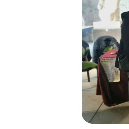
Scuole
del
Primo
Municipio