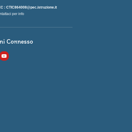
C : CTIC864008@pec.istruzione.it
ntattaci per info
ni Connesso
Y
o
u
t
u
b
e