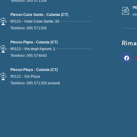
Telefono: 095 571356
PE
co
Plesso Case Sante - Catania (CT)
95121 - Viale Case Sante, 32
Telefono: 095 571356
Rima
Plesso Pigno - Catania (CT)
95121 - Via degli Agrumi, 1
F
Telefono: 095 574640
a
c
e
Plesso Playa - Catania (CT)
b
95121 - Via Playa
o
Telefono: 095 571356 lementi
o
k