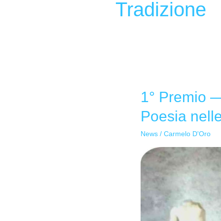
Tradizione
1° Premio —
1°
Premio
Poesia nell
—
Sant’Aituzza
News
/
Carmelo D'Oro
Bedda:
Tradizione,
Arte
e
Poesia
nelle